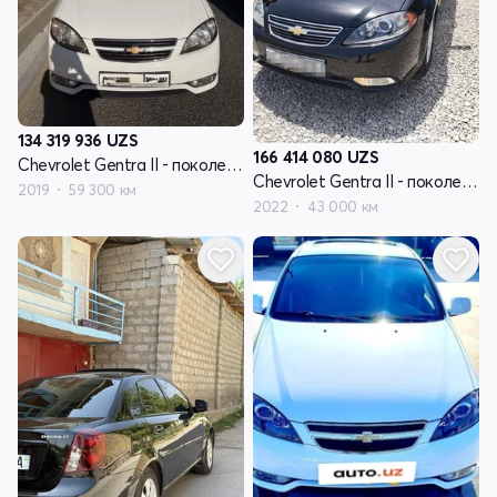
134 319 936
UZS
166 414 080
UZS
Chevrolet Gentra II - поколение
Chevrolet Gentra II - поколение
2019
59 300 км
2022
43 000 км