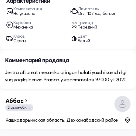
Характеристики
Комплектация
Двигатель
Не указано
1.5 л, 107 л.с., бензин
Коробка
Привод
Механика
Передний
Кузов
Цвет
Седан
Белый
Комментарий продавца
Jentra aftomat mexanika qilingan holati yaxshi kamchiligi
yuq yoqilgi benzin Prapan yurganmasofasi 97000 yil 2020
Аббос
2 автомобиля
Кашкадарьинская область, Дехканабадский район