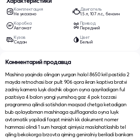
Характеристики
Комплектация
Двигатель
Не указано
1.5 л, 107 л.с., бензин
Коробка
Привод
Автомат
Передний
Кузов
Цвет
Седан
Белый
Комментарий продавца
Mashina yaqinda olingan yurgan halol 8650 kril pastida 2
mayda retnochasi bor pult 906 qora ikran kaptiva bratvi
zadniy kamera luyk dachik obgon oyna qayriladigan ful
pazitsiya 4 balon yangi yumshoq gaz 4 pok tozzasi
pragramma qilindi sotishdan maqsad chetga ketadigan
bub qolayabman mashinaga qulflaganda oyna luyk
avtomatik yopiladi faqat minish kk dokument nomer
hammasi olindi 1 sum harajat qimiysiz maslahatlashib tel
qiling bekokorga brzovta qiming geniralniy beriladi bankam