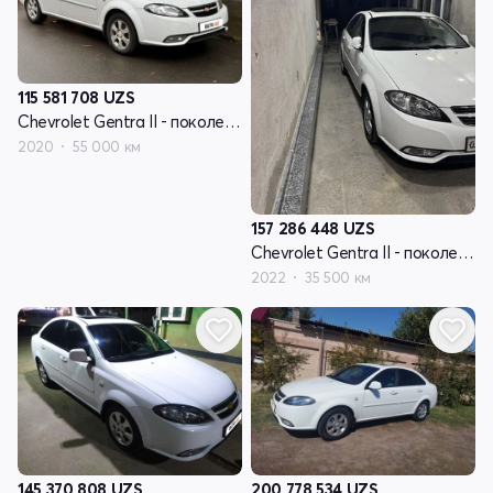
115 581 708
UZS
Chevrolet Gentra II - поколение
2020
55 000 км
157 286 448
UZS
Chevrolet Gentra II - поколение
2022
35 500 км
145 370 808
UZS
200 778 534
UZS