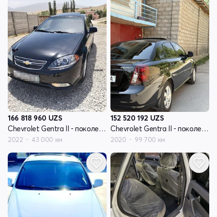
166 818 960
UZS
152 520 192
UZS
Chevrolet Gentra II - поколение
Chevrolet Gentra II - поколение
2022
43 000 км
2020
99 700 км