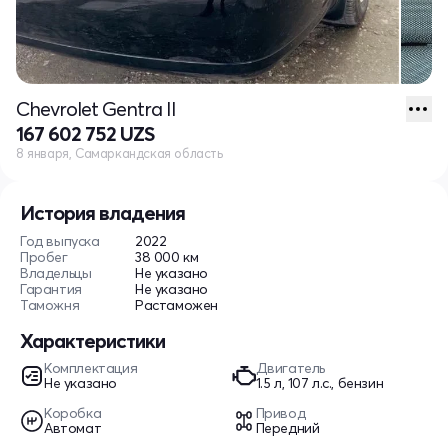
Chevrolet Gentra II
167 602 752 UZS
8 января, Самаркандская область
История владения
Год выпуска
2022
Пробег
38 000 км
Владельцы
Не указано
Гарантия
Не указано
Таможня
Растаможен
Характеристики
Комплектация
Двигатель
Не указано
1.5 л, 107 л.с., бензин
Коробка
Привод
Автомат
Передний