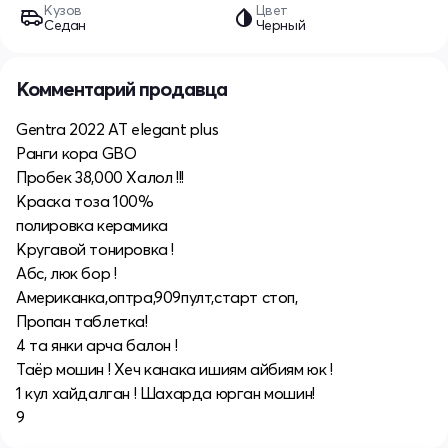
Кузов
Цвет
Седан
Черный
Комментарий продавца
Gentra 2022 AT elegant plus
Ранги кора GBO
Пробек 38,000 Халол !!!
Краска тоза 100%
полировка керамика
Кругавой тонировка !
Абс, люк бор !
Американка,оптра,909пулт,старт стоп,
Пропан таблетка!
4 та янки арча балон !
Таёр мошин ! Хеч канака ишиям айбиям юк !
1 кул хайдалган ! Шахарда юрган мошин!
9