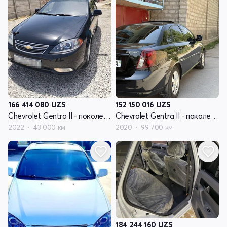
166 414 080
UZS
152 150 016
UZS
Chevrolet Gentra II - поколение
Chevrolet Gentra II - поколение
2022
43 000 км
2020
99 700 км
184 244 160
UZS