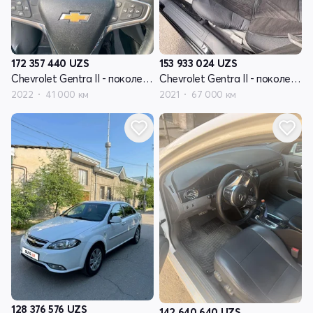
172 357 440
UZS
153 933 024
UZS
Chevrolet Gentra II - поколение
Chevrolet Gentra II - поколение
2022
41 000 км
2021
67 000 км
128 376 576
UZS
142 640 640
UZS