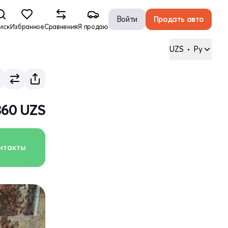
Войти
Продать авто
иск
Избранное
Сравнения
Я продаю
UZS
•
Ру
360 UZS
нтакты