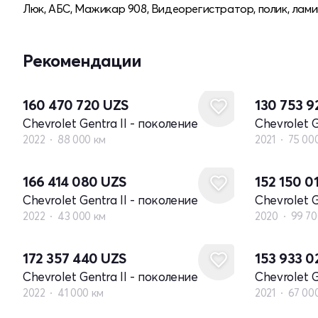
Люк, АБС, Мажикар 908, Видеорегистратор, полик, лами
Рекомендации
160 470 720
UZS
130 753 
Chevrolet Gentra II - поколение
Chevrolet G
2022
88 000 км
2021
75 00
166 414 080
UZS
152 150 0
Chevrolet Gentra II - поколение
Chevrolet G
2022
43 000 км
2020
99 70
172 357 440
UZS
153 933 
Chevrolet Gentra II - поколение
Chevrolet G
2022
41 000 км
2021
67 00