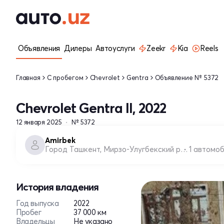
Объявления
Дилеры
Автоуслуги
Zeekr
Kia
Reels
Главная
С пробегом
Chevrolet
Gentra
Объявление № 5372
Chevrolet Gentra II, 2022
12 января 2025
№ 5372
Amirbek
Город Ташкент, Мирзо-Улугбекский район
1 автомо
История владения
Год выпуска
2022
Пробег
37 000 км
Владельцы
Не указано