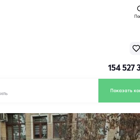
По
154 527 
Показать ко
биль