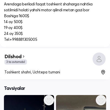
Arendaga beriladi faqat toshkent shaharga nahtka
sotilmidi holati yahshi mator qilindi metan gazi bor
Boshiga 1600$
14 oy 500$
19 oy 400$
24 oy 350$
Tel:+998881305005
Dilshod
3 ta avtomobil
Toshkent shahri, Uchtepa tumani
Tavsiyalar