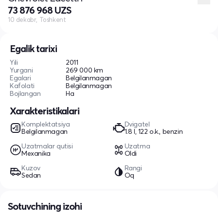
73 876 968 UZS
10 dekabr, Toshkent
Egalik tarixi
Yili
2011
Yurgani
269 000 km
Egalari
Belgilanmagan
Kafolati
Belgilanmagan
Bojlangan
Ha
Xarakteristikalari
Komplektatsiya
Dvigatel
Belgilanmagan
1.8 l, 122 o.k., benzin
Uzatmalar qutisi
Uzatma
Mexanika
Oldi
Kuzov
Rangi
Sedan
Oq
Sotuvchining izohi