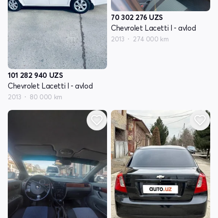
70 302 276
UZS
Chevrolet Lacetti I - avlod
2013
274 000 km
101 282 940
UZS
Chevrolet Lacetti I - avlod
2013
80 000 km