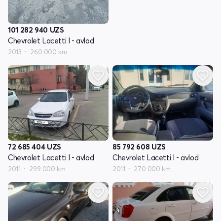
101 282 940
UZS
Chevrolet Lacetti I - avlod
2013
260 000 km
85 792 608
UZS
72 685 404
UZS
Chevrolet Lacetti I - avlod
Chevrolet Lacetti I - avlod
2011
270 000 km
2011
299 000 km