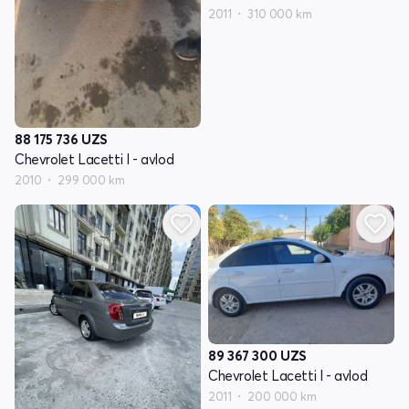
2011
310 000 km
88 175 736
UZS
Chevrolet Lacetti I - avlod
2010
299 000 km
89 367 300
UZS
Chevrolet Lacetti I - avlod
2011
200 000 km