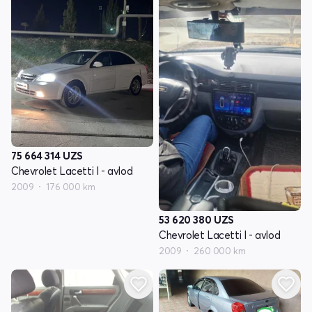
75 664 314
UZS
Chevrolet Lacetti I - avlod
2009
176 000 km
53 620 380
UZS
Chevrolet Lacetti I - avlod
2009
260 000 km