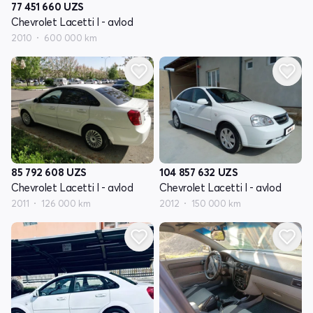
77 451 660
UZS
Chevrolet Lacetti I - avlod
2010
600 000 km
85 792 608
UZS
104 857 632
UZS
Chevrolet Lacetti I - avlod
Chevrolet Lacetti I - avlod
2011
126 000 km
2012
150 000 km