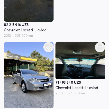
82 217 916
UZS
Chevrolet Lacetti I - avlod
2012
305 000 km
71 493 840
UZS
Chevrolet Lacetti I - avlod
2010
324 000 km