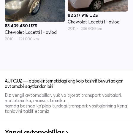
82 217 916
UZS
Chevrolet Lacetti I - avlod
83 409 480
UZS
2011
236 000 km
Chevrolet Lacetti I - avlod
2010
121 000 km
AUTO.UZ — o'zbek internetidagi eng ko'p tashrif buyuriladigan
avtomobil saytlaridan biri
Biz yengil avtomobillar, yuk va tijorat transport vositalari,
mototexnika, maxsus texnika
hamda boshqa ko'plab turdagi transport vositalarining keng
tanlovini taklif etamiz
Yangi avtomobillar