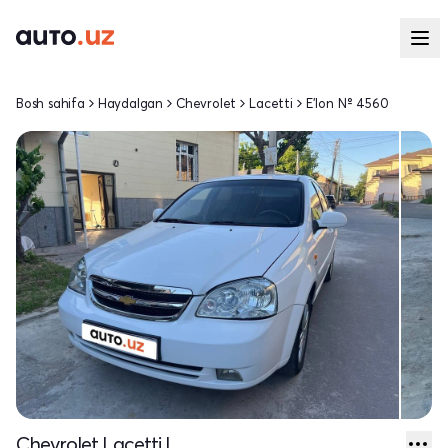
Bosh sahifa
Haydalgan
Chevrolet
Lacetti
E'lon № 4560
Chevrolet Lacetti I