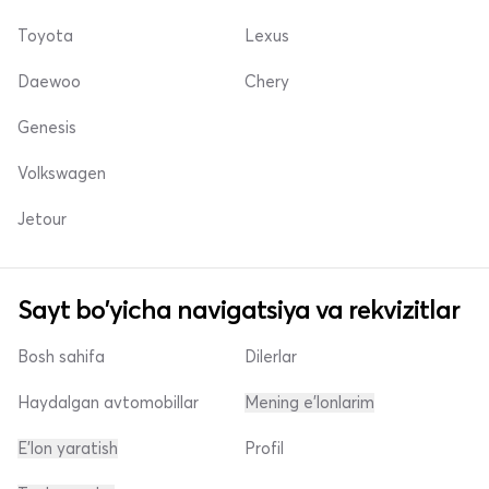
Toyota
Lexus
Daewoo
Chery
Genesis
Volkswagen
Jetour
Sayt bo'yicha navigatsiya va rekvizitlar
Bosh sahifa
Dilerlar
Haydalgan avtomobillar
Mening e'lonlarim
E'lon yaratish
Profil