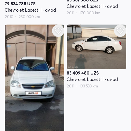
79 834 788
UZS
Chevrolet Lacetti I - avlod
Chevrolet Lacetti I - avlod
2011
170 000 km
2010
230 000 km
83 409 480
UZS
Chevrolet Lacetti I - avlod
2011
193 533 km