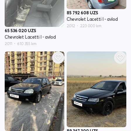
85 792 608
UZS
Chevrolet Lacetti I - avlod
2012
223 000 km
65 536 020
UZS
Chevrolet Lacetti I - avlod
2011
610 355 km
89 367 300
UZS