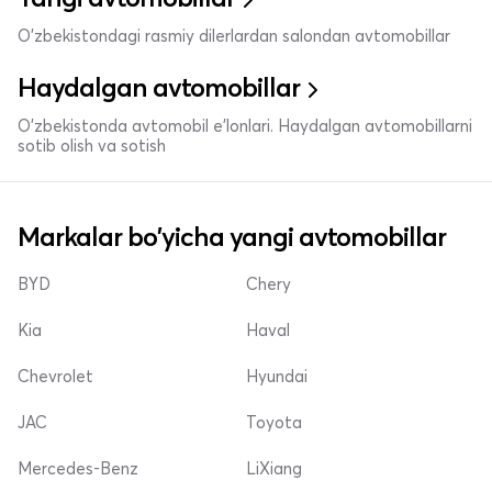
O'zbekistondagi rasmiy dilerlardan salondan avtomobillar
Haydalgan avtomobillar
O'zbekistonda avtomobil e’lonlari. Haydalgan avtomobillarni
sotib olish va sotish
Markalar bo'yicha yangi avtomobillar
BYD
Chery
Kia
Haval
Chevrolet
Hyundai
JAC
Toyota
Mercedes-Benz
LiXiang