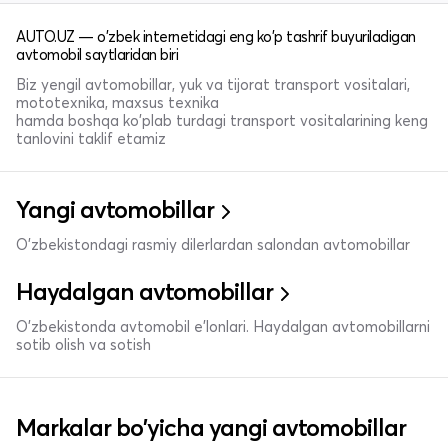
AUTO.UZ — o'zbek internetidagi eng ko'p tashrif buyuriladigan
avtomobil saytlaridan biri
Biz yengil avtomobillar, yuk va tijorat transport vositalari,
mototexnika, maxsus texnika
hamda boshqa ko'plab turdagi transport vositalarining keng
tanlovini taklif etamiz
Yangi avtomobillar
O'zbekistondagi rasmiy dilerlardan salondan avtomobillar
Haydalgan avtomobillar
O'zbekistonda avtomobil e’lonlari. Haydalgan avtomobillarni
sotib olish va sotish
Markalar bo'yicha yangi avtomobillar