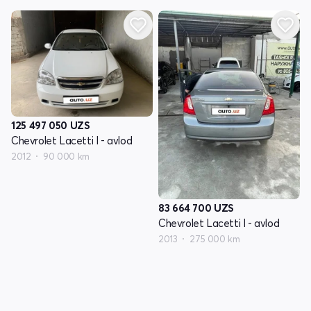
125 497 050
UZS
Chevrolet Lacetti I - avlod
2012
90 000 km
83 664 700
UZS
Chevrolet Lacetti I - avlod
2013
275 000 km