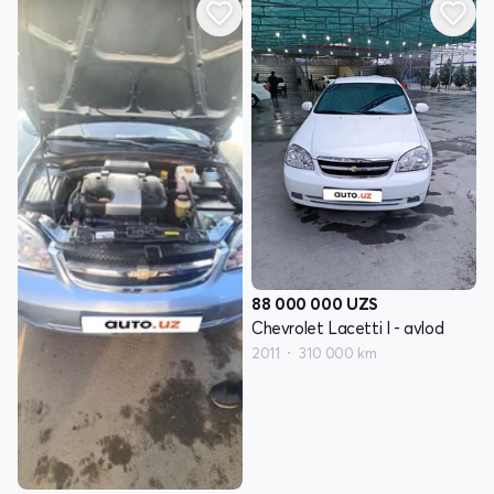
88 000 000
UZS
Chevrolet Lacetti I - avlod
2011
310 000 km