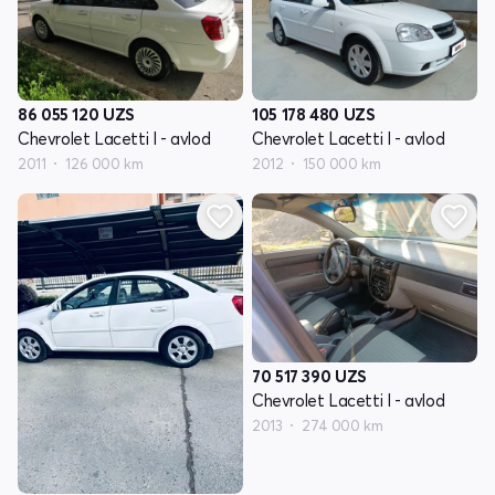
86 055 120
UZS
105 178 480
UZS
Chevrolet Lacetti I - avlod
Chevrolet Lacetti I - avlod
2011
126 000 km
2012
150 000 km
70 517 390
UZS
Chevrolet Lacetti I - avlod
2013
274 000 km