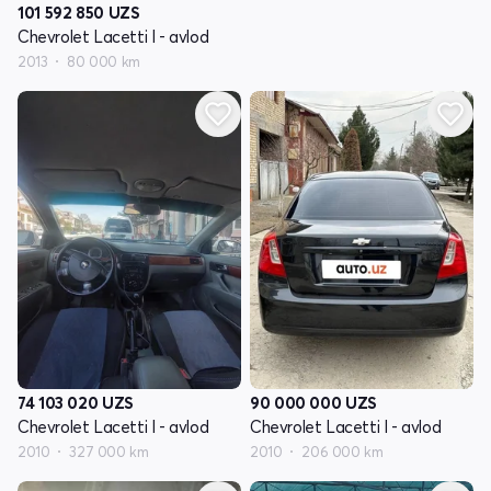
101 592 850
UZS
Chevrolet Lacetti I - avlod
2013
80 000 km
74 103 020
UZS
90 000 000
UZS
Chevrolet Lacetti I - avlod
Chevrolet Lacetti I - avlod
2010
327 000 km
2010
206 000 km