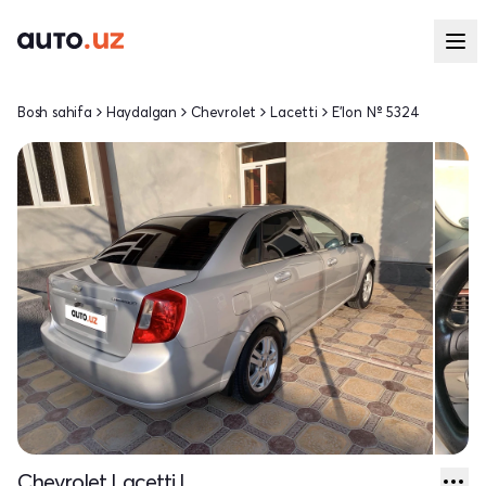
Bosh sahifa
Haydalgan
Chevrolet
Lacetti
E'lon № 5324
Chevrolet Lacetti I