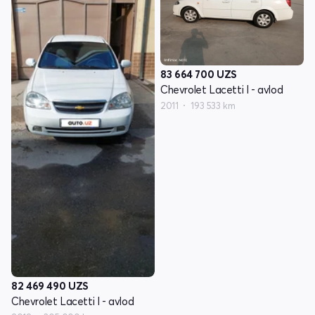
83 664 700
UZS
Chevrolet Lacetti I - avlod
2011
193 533 km
82 469 490
UZS
Chevrolet Lacetti I - avlod