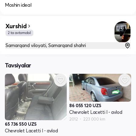
Moshin ideal
Xurshid
2 ta avtomobil
Samarqand viloyati, Samarqand shahri
Tavsiyalar
86 055 120
UZS
Chevrolet Lacetti I - avlod
2012
223 000 km
65 736 550
UZS
Chevrolet Lacetti I - avlod