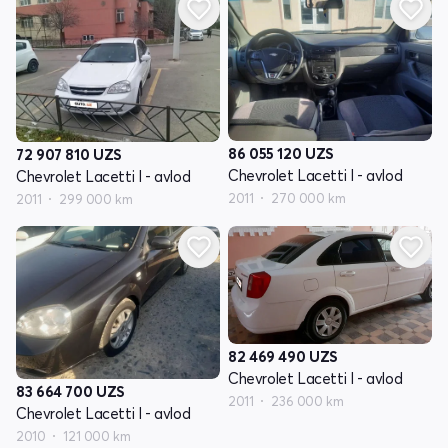
86 055 120
UZS
72 907 810
UZS
Chevrolet Lacetti I - avlod
Chevrolet Lacetti I - avlod
2011
270 000 km
2011
299 000 km
82 469 490
UZS
Chevrolet Lacetti I - avlod
83 664 700
UZS
2011
236 000 km
Chevrolet Lacetti I - avlod
2010
121 000 km