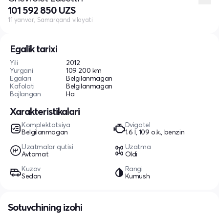
101 592 850 UZS
11 yanvar, Samarqand viloyati
Egalik tarixi
Yili
2012
Yurgani
109 200 km
Egalari
Belgilanmagan
Kafolati
Belgilanmagan
Bojlangan
Ha
Xarakteristikalari
Komplektatsiya
Dvigatel
Belgilanmagan
1.6 l, 109 o.k., benzin
Uzatmalar qutisi
Uzatma
Avtomat
Oldi
Kuzov
Rangi
Sedan
Kumush
Sotuvchining izohi