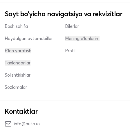
Sayt bo'yicha navigatsiya va rekvizitlar
Bosh sahifa
Dilerlar
Haydalgan avtomobillar
Mening e'lonlarim
E'lon yaratish
Profil
Tanlanganlar
Solishtirishlar
Sozlamalar
Kontaktlar
info@auto.uz