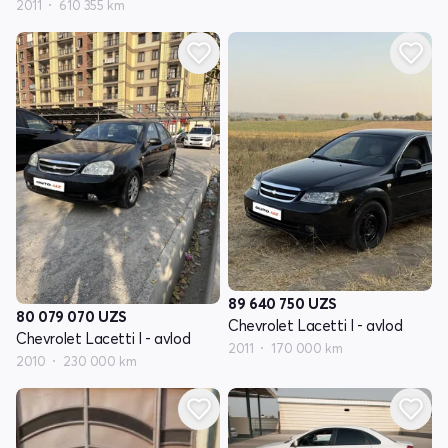
2011
610 355 km
89 640 750
UZS
80 079 070
UZS
Chevrolet Lacetti I - avlod
Chevrolet Lacetti I - avlod
2011
170 000 km
2010
230 000 km