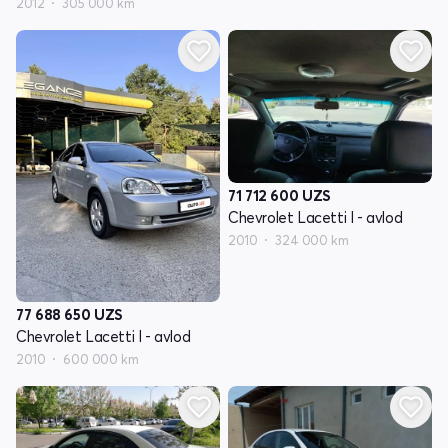
2012
305 000 km
71 712 600
UZS
Chevrolet Lacetti I - avlod
2010
324 000 km
77 688 650
UZS
Chevrolet Lacetti I - avlod
2010
600 000 km