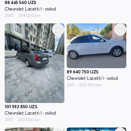
88 445 540
UZS
Chevrolet Lacetti I - avlod
2010
299 000 km
89 640 750
UZS
Chevrolet Lacetti I - avlod
2011
200 000 km
101 592 850
UZS
Chevrolet Lacetti I - avlod
2013
260 000 km