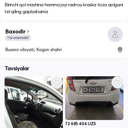
Birinchi qol mashina hamma joyi radnoy kraska toza qolgani
tel qiling gaplashamiz
Baxodir
1 ta avtomobil
Buxoro viloyati, Kogon shahri
Tavsiyalar
72 685 404
UZS