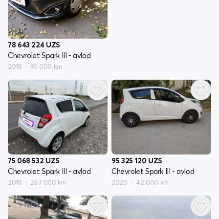
78 643 224
UZS
Chevrolet Spark III - avlod
2018
95 000 km
75 068 532
UZS
95 325 120
UZS
Chevrolet Spark III - avlod
Chevrolet Spark III - avlod
2018
267 000 km
2020
42 000 km