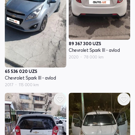
89 367 300
UZS
Chevrolet Spark III - avlod
2020
78 000 km
65 536 020
UZS
Chevrolet Spark III - avlod
2017
115 000 km