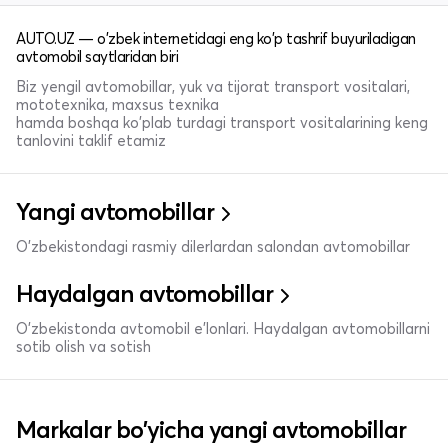
AUTO.UZ — o'zbek internetidagi eng ko'p tashrif buyuriladigan
avtomobil saytlaridan biri
Biz yengil avtomobillar, yuk va tijorat transport vositalari,
mototexnika, maxsus texnika
hamda boshqa ko'plab turdagi transport vositalarining keng
tanlovini taklif etamiz
Yangi avtomobillar
O'zbekistondagi rasmiy dilerlardan salondan avtomobillar
Haydalgan avtomobillar
O'zbekistonda avtomobil e’lonlari. Haydalgan avtomobillarni
sotib olish va sotish
Markalar bo'yicha yangi avtomobillar