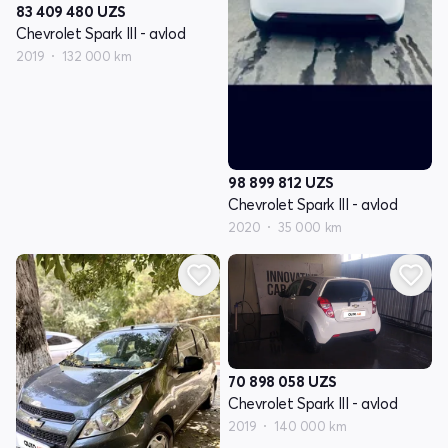
83 409 480
UZS
Chevrolet Spark III - avlod
2019
132 000 km
98 899 812
UZS
Chevrolet Spark III - avlod
2020
35 000 km
70 898 058
UZS
Chevrolet Spark III - avlod
2019
140 000 km