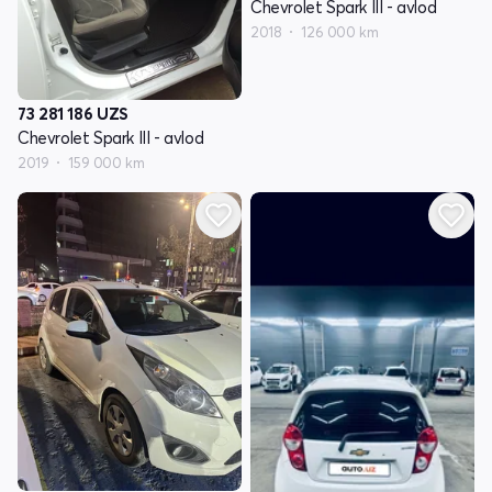
Chevrolet Spark III - avlod
2018
126 000 km
73 281 186
UZS
Chevrolet Spark III - avlod
2019
159 000 km