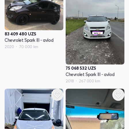
83 409 480
UZS
Chevrolet Spark III - avlod
2020
70 000 km
75 068 532
UZS
Chevrolet Spark III - avlod
2018
267 000 km