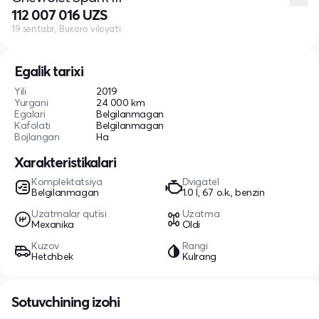
112 007 016 UZS
19 sentabr, Buxoro viloyati
Egalik tarixi
Yili
2019
Yurgani
24 000 km
Egalari
Belgilanmagan
Kafolati
Belgilanmagan
Bojlangan
Ha
Xarakteristikalari
Komplektatsiya
Dvigatel
Belgilanmagan
1.0 l, 67 o.k., benzin
Uzatmalar qutisi
Uzatma
Mexanika
Oldi
Kuzov
Rangi
Hetchbek
Kulrang
Sotuvchining izohi