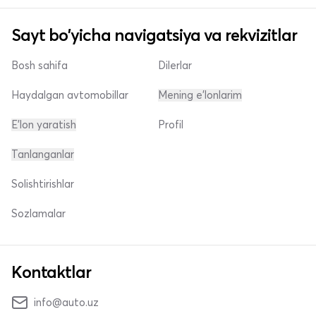
Sayt bo'yicha navigatsiya va rekvizitlar
Bosh sahifa
Dilerlar
Haydalgan avtomobillar
Mening e'lonlarim
E'lon yaratish
Profil
Tanlanganlar
Solishtirishlar
Sozlamalar
Kontaktlar
info@auto.uz