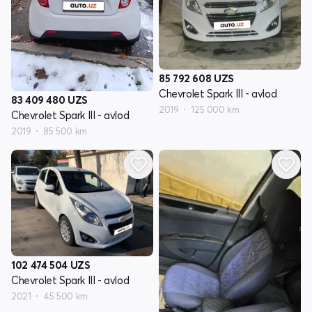
85 792 608
UZS
Chevrolet Spark III - avlod
83 409 480
UZS
2019
125 000 km
Chevrolet Spark III - avlod
2019
85 500 km
102 474 504
UZS
Chevrolet Spark III - avlod
2021
45 500 km