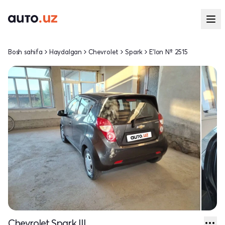
Bosh sahifa
Haydalgan
Chevrolet
Spark
E'lon № 2515
Chevrolet Spark III