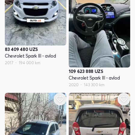
83 409 480
UZS
Chevrolet Spark III - avlod
2017
194 000 km
109 623 888
UZS
Chevrolet Spark III - avlod
2020
143 300 km