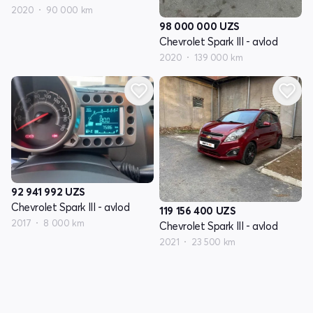
2020
90 000 km
98 000 000
UZS
Chevrolet Spark III - avlod
2020
139 000 km
92 941 992
UZS
Chevrolet Spark III - avlod
119 156 400
UZS
2017
8 000 km
Chevrolet Spark III - avlod
2021
23 500 km