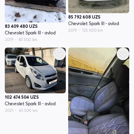
85 792 608
UZS
Chevrolet Spark III - avlod
83 409 480
UZS
2019
125 000 km
Chevrolet Spark III - avlod
2019
85 500 km
102 474 504
UZS
Chevrolet Spark III - avlod
2021
45 500 km