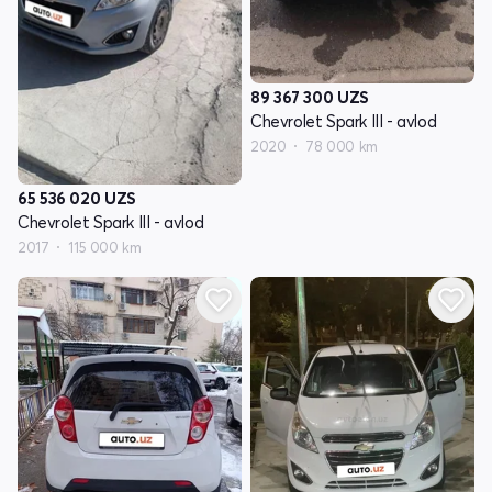
89 367 300
UZS
Chevrolet Spark III - avlod
2020
78 000 km
65 536 020
UZS
Chevrolet Spark III - avlod
2017
115 000 km