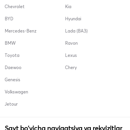
Chevrolet
Kia
BYD
Hyundai
Mercedes-Benz
Lada (ВАЗ)
BMW
Ravon
Toyota
Lexus
Daewoo
Chery
Genesis
Volkswagen
Jetour
Sayt bo'yicha navigatsiya va rekvizitlar