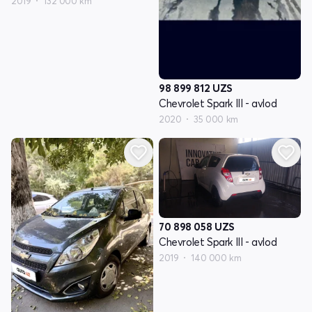
2019
132 000 km
98 899 812
UZS
Chevrolet Spark III - avlod
2020
35 000 km
70 898 058
UZS
Chevrolet Spark III - avlod
2019
140 000 km