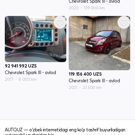
Chevrolet Spark III - avlod
2020
139 000 km
92 941 992
UZS
Chevrolet Spark III - avlod
119 156 400
UZS
2017
8 000 km
Chevrolet Spark III - avlod
2021
23 500 km
AUTO.UZ — o'zbek internetidagi eng ko'p tashrif buyuriladigan