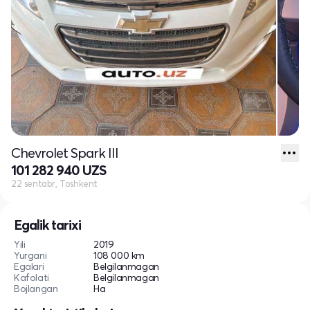
Chevrolet Spark III
101 282 940 UZS
22 sentabr, Toshkent
Egalik tarixi
Yili
2019
Yurgani
108 000 km
Egalari
Belgilanmagan
Kafolati
Belgilanmagan
Bojlangan
Ha