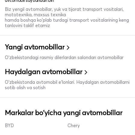
avtomobil saytlaridan biri
Biz yengil avtomobillar, yuk va tijorat transport vositalari,
mototexnika, maxsus texnika
hamda boshqa ko'plab turdagi transport vositalarining keng
tanlovini taklif etamiz
Yangi avtomobillar
O'zbekistondagi rasmiy dilerlardan salondan avtomobillar
Haydalgan avtomobillar
O'zbekistonda avtomobil e’lonlari. Haydalgan avtomobillarni
sotib olish va sotish
Markalar bo'yicha yangi avtomobillar
BYD
Chery