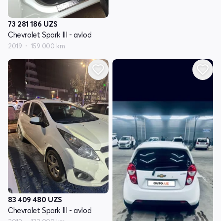
73 281 186
UZS
Chevrolet Spark III - avlod
2019
159 000 km
83 409 480
UZS
Chevrolet Spark III - avlod