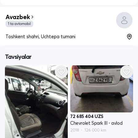
Avazbek
1 ta avtomobil
Toshkent shahri, Uchtepa tumani
Tavsiyalar
72 685 404
UZS
Chevrolet Spark III - avlod
2018
126 000 km