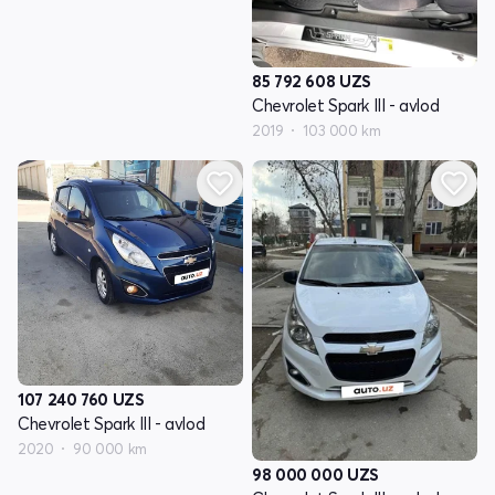
85 792 608
UZS
Chevrolet Spark III - avlod
2019
103 000 km
107 240 760
UZS
Chevrolet Spark III - avlod
2020
90 000 km
98 000 000
UZS