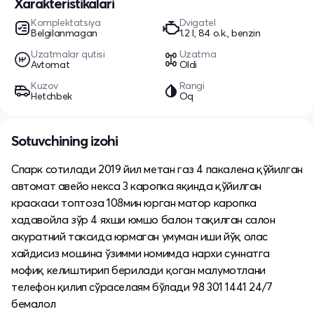
Xarakteristikalari
Komplektatsiya
Dvigatel
Belgilanmagan
1.2 l, 84 o.k., benzin
Uzatmalar qutisi
Uzatma
Avtomat
Oldi
Kuzov
Rangi
Hetchbek
Oq
Sotuvchining izohi
Спарк сотилади 2019 йил метан газ 4 пакалена қўйилган
автомат авейо некса 3 каропка яқинда қўйилган
краскаси топтоза 108мин юрган матор каропка
хадавойла зўр 4 яхши юмшо балон тақилган салон
акуратний таксида юрмаган умуман иши йўқ олас
хайдисиз мошина ўзимми номимда нархи суннатга
мофиқ келиштирип берилади қоган малумотлани
телефон қилип сўраселаям бўлади 98 301 1441 24/7
бемалол