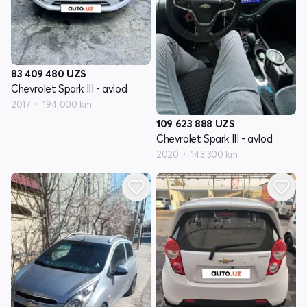
83 409 480
UZS
Chevrolet Spark III - avlod
2017
194 000 km
109 623 888
UZS
Chevrolet Spark III - avlod
2020
143 300 km