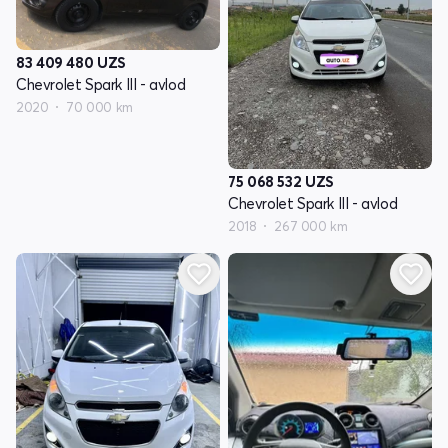
83 409 480
UZS
Chevrolet Spark III - avlod
2020
70 000 km
75 068 532
UZS
Chevrolet Spark III - avlod
2018
267 000 km