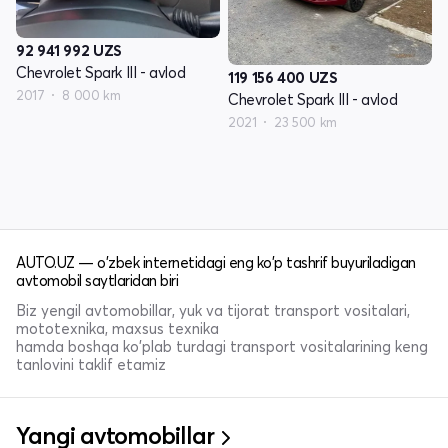
92 941 992
UZS
Chevrolet Spark III - avlod
119 156 400
UZS
2017
8 000 km
Chevrolet Spark III - avlod
2021
23 500 km
AUTO.UZ — o'zbek internetidagi eng ko'p tashrif buyuriladigan
avtomobil saytlaridan biri
Biz yengil avtomobillar, yuk va tijorat transport vositalari,
mototexnika, maxsus texnika
hamda boshqa ko'plab turdagi transport vositalarining keng
tanlovini taklif etamiz
Yangi avtomobillar