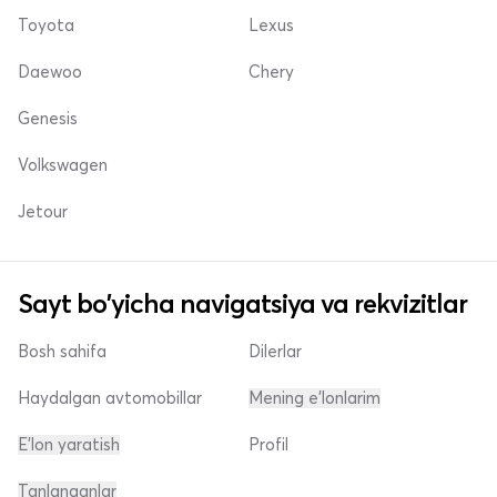
Toyota
Lexus
Daewoo
Chery
Genesis
Volkswagen
Jetour
Sayt bo'yicha navigatsiya va rekvizitlar
Bosh sahifa
Dilerlar
Haydalgan avtomobillar
Mening e'lonlarim
E'lon yaratish
Profil
Tanlanganlar