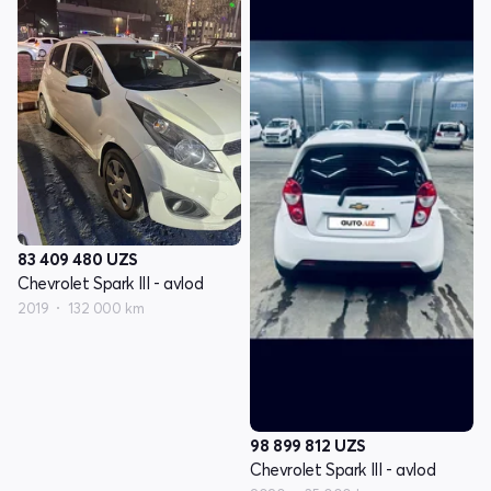
83 409 480
UZS
Chevrolet Spark III - avlod
2019
132 000 km
98 899 812
UZS
Chevrolet Spark III - avlod