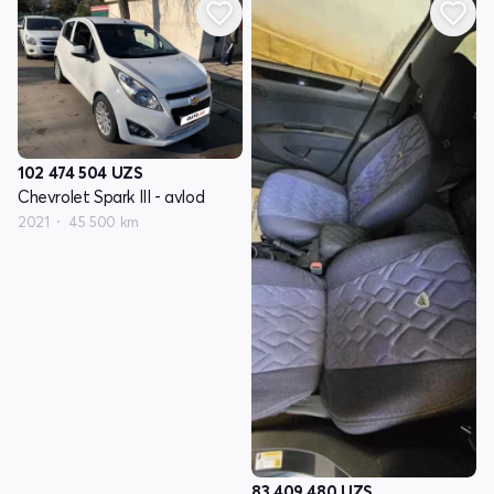
102 474 504
UZS
Chevrolet Spark III - avlod
2021
45 500 km
83 409 480
UZS