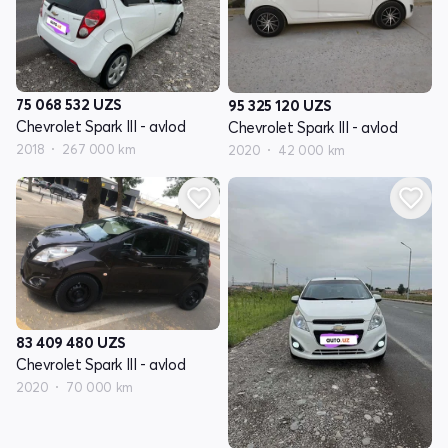
75 068 532
UZS
95 325 120
UZS
Chevrolet Spark III - avlod
Chevrolet Spark III - avlod
2018
267 000 km
2020
42 000 km
83 409 480
UZS
Chevrolet Spark III - avlod
2020
70 000 km