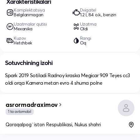
Xarakteristikalari
Komplektatsiya
Dvigatel
Belgilanmagan
1.2 l, 84 o.k., benzin
Uzatmalar qutisi
Uzatma
Mexanika
Oldi
Kuzov
Rangi
Hetchbek
Oq
Sotuvchining izohi
Spark 2019 Sotiladi Radnoy kraska Megicar 909 Teyes cc3
oldi orqa Kamera metan evro 4 shuma polne
asrormadraximov
1 ta avtomobil
Qoraqalpog`iston Respublikasi, Nukus shahri