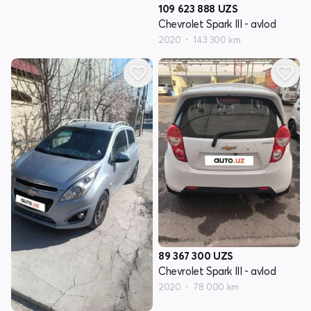
109 623 888
UZS
Chevrolet Spark III - avlod
2020
143 300 km
89 367 300
UZS
Chevrolet Spark III - avlod
2020
78 000 km