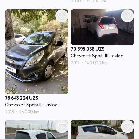
2020
35 000 km
70 898 058
UZS
Chevrolet Spark III - avlod
2019
140 000 km
78 643 224
UZS
Chevrolet Spark III - avlod
2018
95 000 km