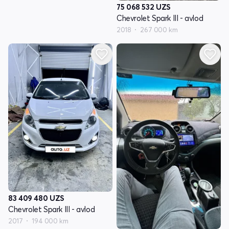
75 068 532
UZS
Chevrolet Spark III - avlod
2018
267 000 km
83 409 480
UZS
Chevrolet Spark III - avlod
2017
194 000 km