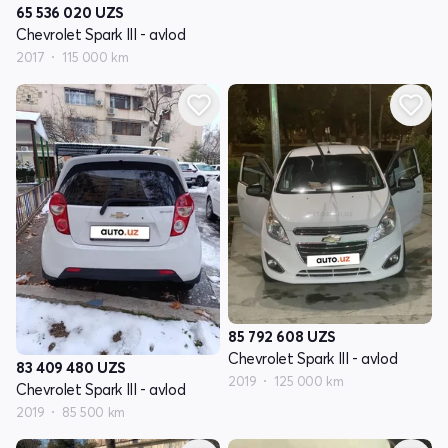
65 536 020
UZS
Chevrolet Spark III - avlod
2017
115 000 km
85 792 608
UZS
Chevrolet Spark III - avlod
83 409 480
UZS
2019
125 000 km
Chevrolet Spark III - avlod
2019
85 500 km