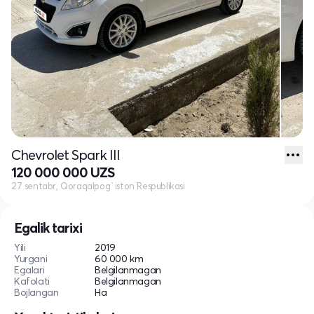
Chevrolet Spark III
120 000 000 UZS
27 sentabr, Qoraqalpog`iston Respublikasi
Egalik tarixi
Yili
2019
Yurgani
60 000 km
Egalari
Belgilanmagan
Kafolati
Belgilanmagan
Bojlangan
Ha