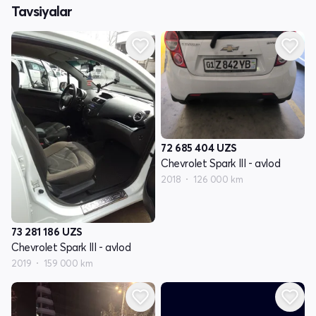
Tavsiyalar
72 685 404
UZS
Chevrolet Spark III - avlod
2018
126 000 km
73 281 186
UZS
Chevrolet Spark III - avlod
2019
159 000 km