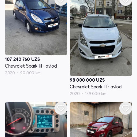
107 240 760
UZS
Chevrolet Spark III - avlod
2020
90 000 km
98 000 000
UZS
Chevrolet Spark III - avlod
2020
139 000 km