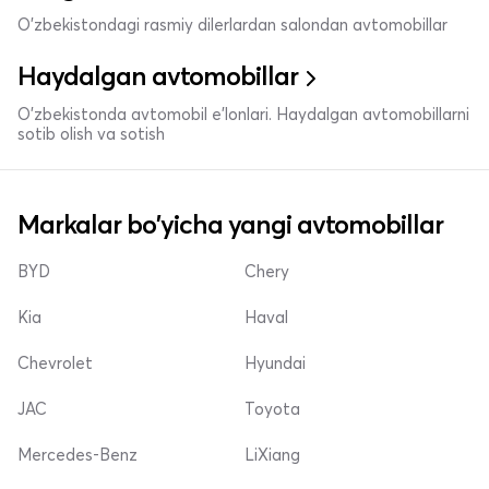
O'zbekistondagi rasmiy dilerlardan salondan avtomobillar
Haydalgan avtomobillar
O'zbekistonda avtomobil e’lonlari. Haydalgan avtomobillarni
sotib olish va sotish
Markalar bo'yicha yangi avtomobillar
BYD
Chery
Kia
Haval
Chevrolet
Hyundai
JAC
Toyota
Mercedes-Benz
LiXiang