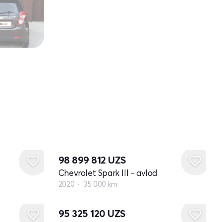
98 899 812
UZS
Chevrolet Spark III - avlod
2020
35 000 km
95 325 120
UZS