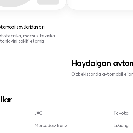
tomobil saytlaridan biri
 mototexnika, maxsus texnika
anlovini taklif etamiz
Haydalgan avtom
O'zbekistonda avtomobil e’lonl
llar
JAC
Toyota
Mercedes-Benz
LiXiang