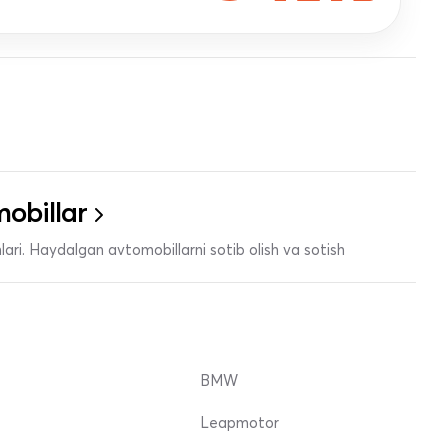
obillar
ari. Haydalgan avtomobillarni sotib olish va sotish
BMW
Leapmotor