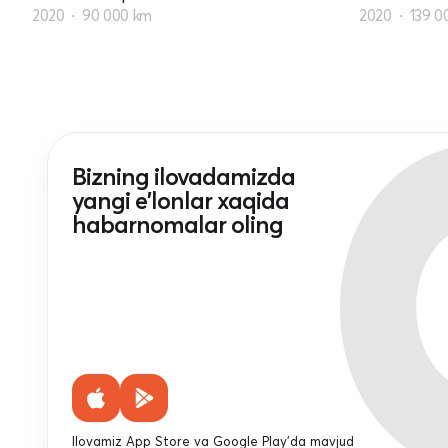
2020
90 000 km
2020
139 0
Bizning ilovadamizda
yangi e'lonlar xaqida
habarnomalar oling
Ilovamiz App Store va Google Play'da mavjud