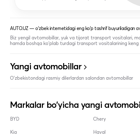
AUTO.UZ — o'zbek internetidagi eng ko'p tashrif buyuriladigan av
Biz yengil avtomobillar, yuk va tijorat transport vositalari,
hamda boshqa ko'plab turdagi transport vositalarining keng t
Yangi avtomobillar
O'zbekistondagi rasmiy dilerlardan salondan avtomobillar
Markalar bo'yicha yangi avtomobi
BYD
Chery
Kia
Haval