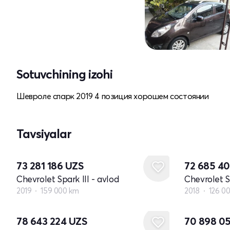
Sotuvchining izohi
Шевроле спарк 2019 4 позиция хорошем состоянии
Tavsiyalar
73 281 186
UZS
72 685 4
Chevrolet Spark III - avlod
Chevrolet Sp
2019
159 000 km
2018
126 0
78 643 224
UZS
70 898 0