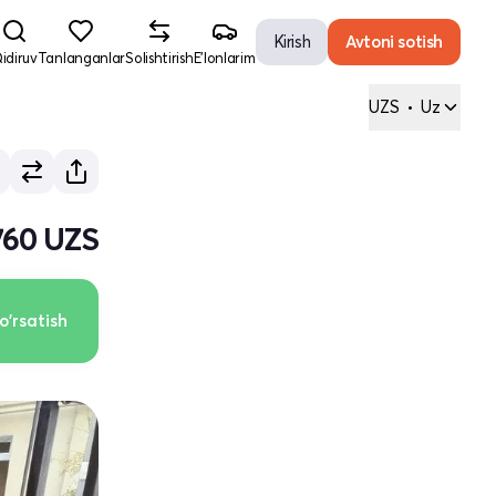
Kirish
Avtoni sotish
idiruv
Tanlanganlar
Solishtirish
E'lonlarim
UZS
•
Uz
760 UZS
o'rsatish