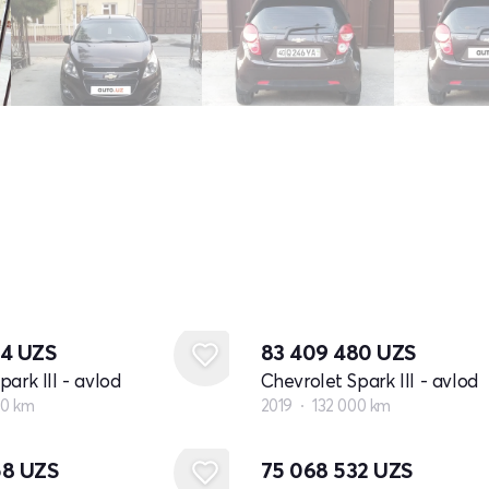
04
UZS
83 409 480
UZS
ark III - avlod
Chevrolet Spark III - avlod
00 km
2019
132 000 km
58
UZS
75 068 532
UZS