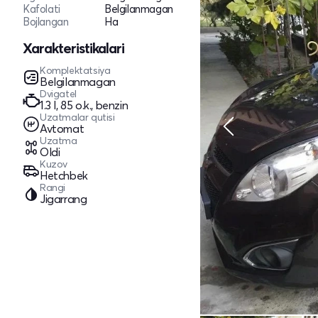
Kafolati
Belgilanmagan
Bojlangan
Ha
Xarakteristikalari
Komplektatsiya
Belgilanmagan
Dvigatel
1.3 l, 85 o.k., benzin
Uzatmalar qutisi
Avtomat
Uzatma
Oldi
Kuzov
Hetchbek
Rangi
Jigarrang