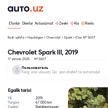
E'lonlar
Dilerlar
Avtoxizmat
Zeekr
Kia
Reels
Bosh sahifa
Haydalgan
Chevrolet
Spark
E'lon № 5607
Chevrolet Spark III, 2019
17 yanvar 2025
№ 5607
Пользователь
Farg`ona viloyati, Qo`qon shahri
1 ta avtomobil
Egalik tarixi
Yili
2019
Yurgani
67 000 km
Egalari
Belgilanmagan