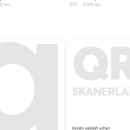
00 km
2017
8 000 km
Q
SKANERL
Ilovani yuklash uchun