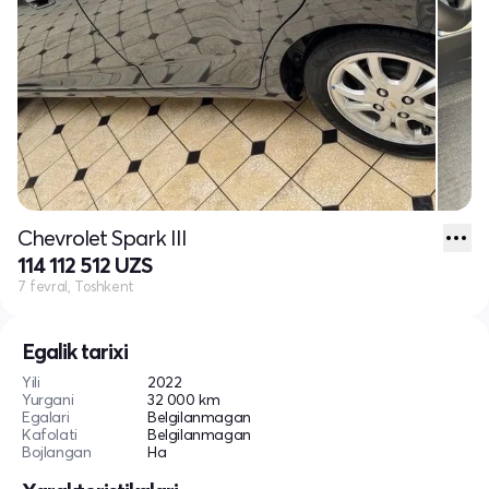
Chevrolet Spark III
114 112 512 UZS
7 fevral, Toshkent
Egalik tarixi
Yili
2022
Yurgani
32 000 km
Egalari
Belgilanmagan
Kafolati
Belgilanmagan
Bojlangan
Ha