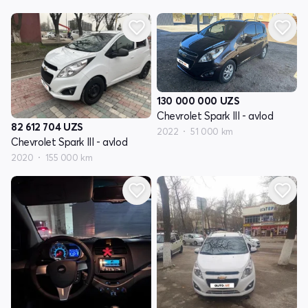
130 000 000
UZS
Chevrolet Spark III - avlod
82 612 704
UZS
2022
51 000 km
Chevrolet Spark III - avlod
2020
155 000 km