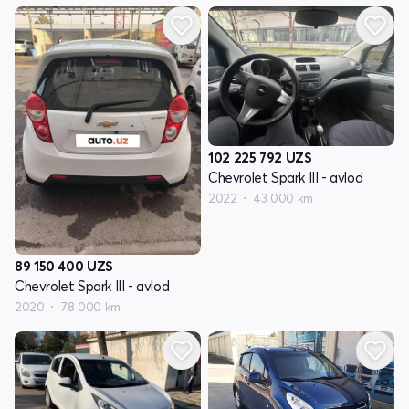
102 225 792
UZS
Chevrolet Spark III - avlod
2022
43 000 km
89 150 400
UZS
Chevrolet Spark III - avlod
2020
78 000 km