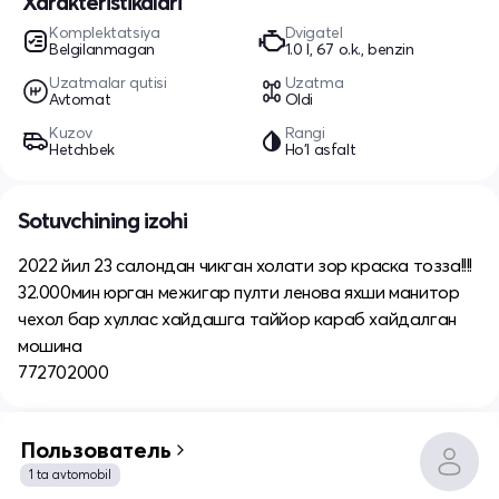
Xarakteristikalari
Komplektatsiya
Dvigatel
Belgilanmagan
1.0 l, 67 o.k., benzin
Uzatmalar qutisi
Uzatma
Avtomat
Oldi
Kuzov
Rangi
Hetchbek
Ho'l asfalt
Sotuvchining izohi
2022 йил 23 салондан чикган холати зор краска тозза!!!!
32.000мин юрган межигар пулти ленова яхши манитор
чехол бар хуллас хайдашга таййор караб хайдалган
мошина
772702000
Пользователь
1 ta avtomobil