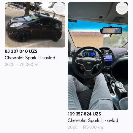
83 207 040
UZS
Chevrolet Spark III - avlod
2020
70 000 km
109 357 824
UZS
Chevrolet Spark III - avlod
2020
143 300 km