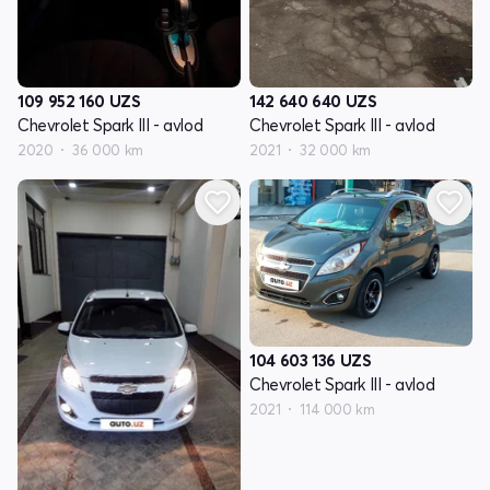
109 952 160
UZS
142 640 640
UZS
Chevrolet Spark III - avlod
Chevrolet Spark III - avlod
2020
36 000 km
2021
32 000 km
104 603 136
UZS
Chevrolet Spark III - avlod
2021
114 000 km