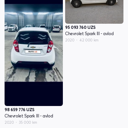
95 093 760
UZS
Chevrolet Spark III - avlod
2020
42 000 km
98 659 776
UZS
Chevrolet Spark III - avlod
2020
35 000 km