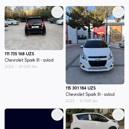
111 735 168
UZS
Chevrolet Spark III - avlod
2022
41 000 km
115 301 184
UZS
Chevrolet Spark III - avlod
2022
51 000 km