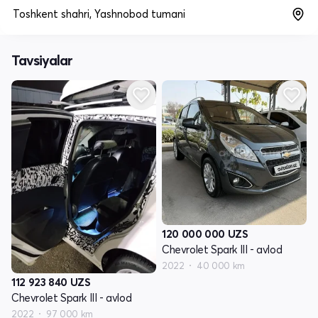
Toshkent shahri, Yashnobod tumani
Tavsiyalar
120 000 000
UZS
Chevrolet Spark III - avlod
2022
40 000 km
112 923 840
UZS
Chevrolet Spark III - avlod
2022
97 000 km