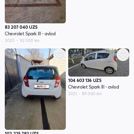
83 207 040
UZS
Chevrolet Spark III - avlod
2020
92 000 km
104 603 136
UZS
Chevrolet Spark III - avlod
2021
89 000 km
102 225 792
UZS