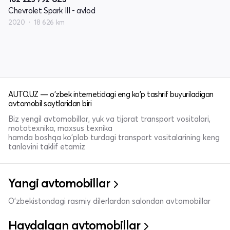
Chevrolet Spark III - avlod
2020
18 626 km
AUTO.UZ — o'zbek internetidagi eng ko'p tashrif buyuriladigan
avtomobil saytlaridan biri
Biz yengil avtomobillar, yuk va tijorat transport vositalari,
mototexnika, maxsus texnika
hamda boshqa ko'plab turdagi transport vositalarining keng
tanlovini taklif etamiz
Yangi avtomobillar
O'zbekistondagi rasmiy dilerlardan salondan avtomobillar
Haydalgan avtomobillar