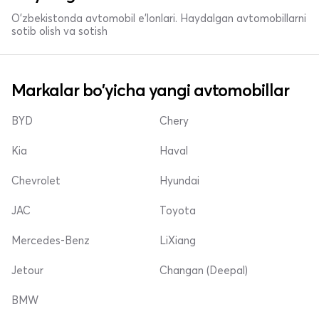
O'zbekistonda avtomobil e’lonlari. Haydalgan avtomobillarni
sotib olish va sotish
Markalar bo'yicha yangi avtomobillar
BYD
Chery
Kia
Haval
Chevrolet
Hyundai
JAC
Toyota
Mercedes-Benz
LiXiang
Jetour
Changan (Deepal)
BMW