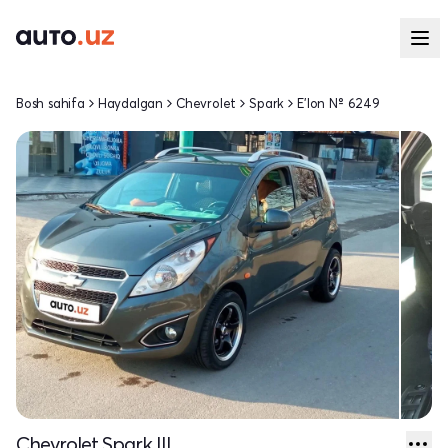
Bosh sahifa
Haydalgan
Chevrolet
Spark
E'lon № 6249
Chevrolet Spark III