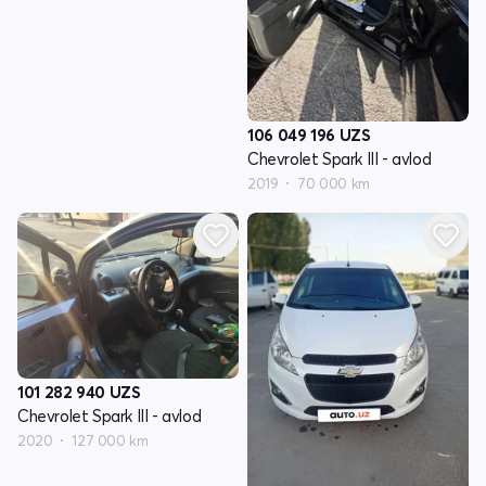
106 049 196
UZS
Chevrolet Spark III - avlod
2019
70 000 km
101 282 940
UZS
Chevrolet Spark III - avlod
2020
127 000 km