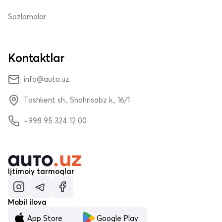
Sozlamalar
Kontaktlar
info@auto.uz
Toshkent sh., Shahrisabz k., 16/1
+998 95 324 12 00
Ijtimoiy tarmoqlar
Mobil ilova
App Store
Google Play