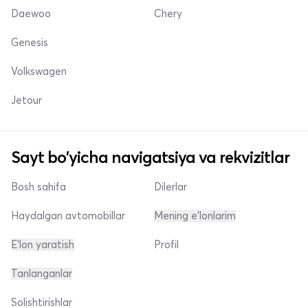
Daewoo
Chery
Genesis
Volkswagen
Jetour
Sayt bo'yicha navigatsiya va rekvizitlar
Bosh sahifa
Dilerlar
Haydalgan avtomobillar
Mening e'lonlarim
E'lon yaratish
Profil
Tanlanganlar
Solishtirishlar