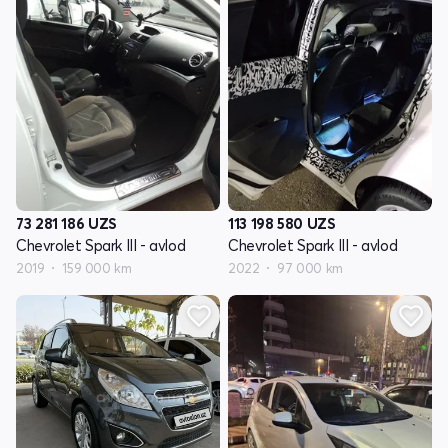
73 281 186
UZS
113 198 580
UZS
Chevrolet Spark III - avlod
Chevrolet Spark III - avlod
2019
159 000 km
2022
97 000 km