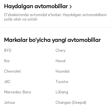
Haydalgan avtomobillar
O'zbekistonda avtomobil e’lonlari. Haydalgan avtomobillarni
sotib olish va sotish
Markalar bo'yicha yangi avtomobillar
BYD
Chery
Kia
Haval
Chevrolet
Hyundai
JAC
Toyota
Mercedes-Benz
LiXiang
Jetour
Changan (Deepal)