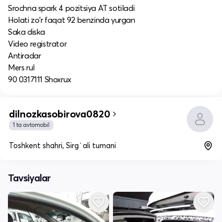
Srochna spark 4 pozitsiya AT sotiladi
Holati zo'r faqat 92 benzinda yurgan
Saka diska
Video registrator
Antiradar
Mers rul
90 0317111 Shoxrux
dilnozkasobirova0820
1 ta avtomobil
Toshkent shahri, Sirg`ali tumani
Tavsiyalar