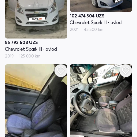
102 474 504
UZS
Chevrolet Spark III - avlod
2021
45 500 km
85 792 608
UZS
Chevrolet Spark III - avlod
2019
125 000 km