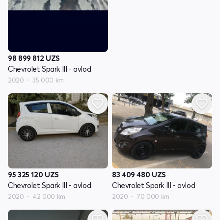
98 899 812
UZS
Chevrolet Spark III - avlod
2020
35 000 km
83 409 480
UZS
95 325 120
UZS
Chevrolet Spark III - avlod
Chevrolet Spark III - avlod
2020
70 000 km
2020
42 000 km