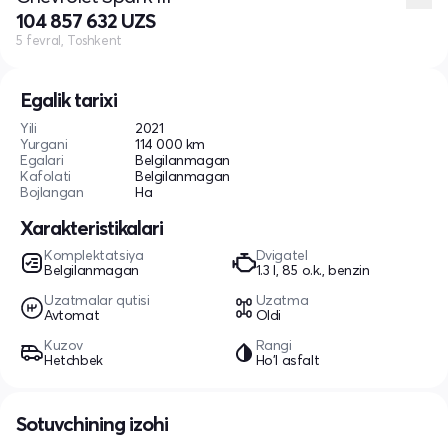
104 857 632 UZS
5 fevral, Toshkent
Egalik tarixi
Yili
2021
Yurgani
114 000 km
Egalari
Belgilanmagan
Kafolati
Belgilanmagan
Bojlangan
Ha
Xarakteristikalari
Komplektatsiya
Dvigatel
Belgilanmagan
1.3 l, 85 o.k., benzin
Uzatmalar qutisi
Uzatma
Avtomat
Oldi
Kuzov
Rangi
Hetchbek
Ho'l asfalt
Sotuvchining izohi