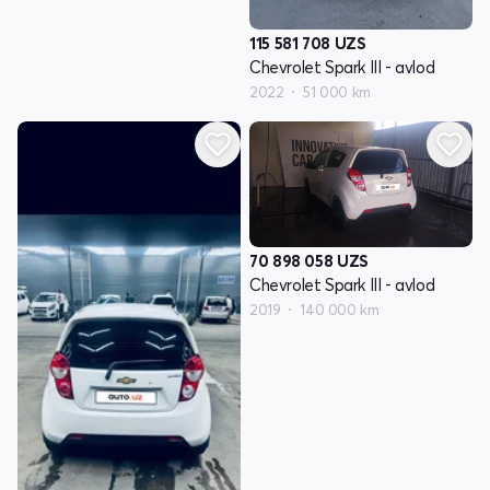
115 581 708
UZS
Chevrolet Spark III - avlod
2022
51 000 km
70 898 058
UZS
Chevrolet Spark III - avlod
2019
140 000 km