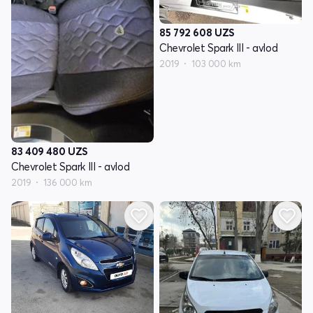
85 792 608
UZS
Chevrolet Spark III - avlod
2019
103 000 km
83 409 480
UZS
Chevrolet Spark III - avlod
2019
136 000 km