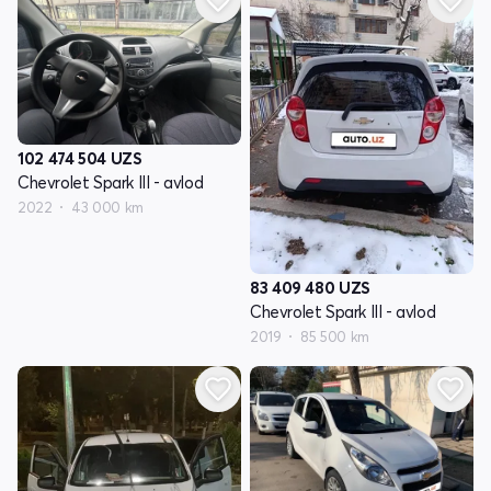
102 474 504
UZS
Chevrolet Spark III - avlod
2022
43 000 km
83 409 480
UZS
Chevrolet Spark III - avlod
2019
85 500 km