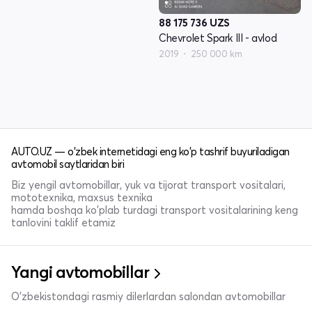
88 175 736
UZS
Chevrolet Spark III - avlod
2019
250 000 km
AUTO.UZ — o'zbek internetidagi eng ko'p tashrif buyuriladigan
avtomobil saytlaridan biri
Biz yengil avtomobillar, yuk va tijorat transport vositalari,
mototexnika, maxsus texnika
hamda boshqa ko'plab turdagi transport vositalarining keng
tanlovini taklif etamiz
Yangi avtomobillar
O'zbekistondagi rasmiy dilerlardan salondan avtomobillar