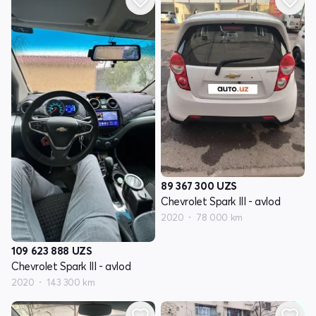
89 367 300
UZS
Chevrolet Spark III - avlod
2020
78 000 km
109 623 888
UZS
Chevrolet Spark III - avlod
2020
143 300 km