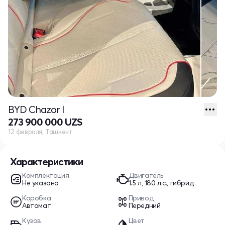
BYD Chazor I
273 900 000 UZS
12 февраля, Ташкент
Характеристики
Комплектация
Двигатель
Не указано
1.5 л, 180 л.с., гибрид
Коробка
Привод
Автомат
Передний
Кузов
Цвет