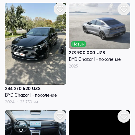
Новый
273 900 000
UZS
BYD Chazor I - поколение
2025
244 270 620
UZS
BYD Chazor I - поколение
2024
23 750 км