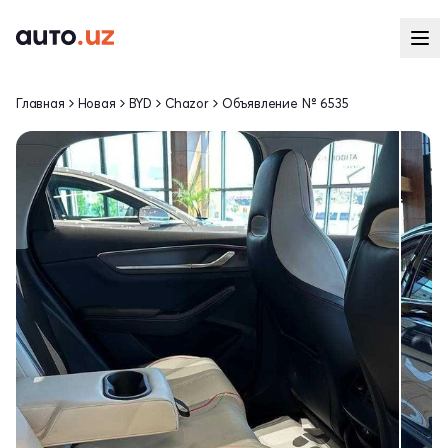
Главная
Новая
BYD
Chazor
Объявление № 6535