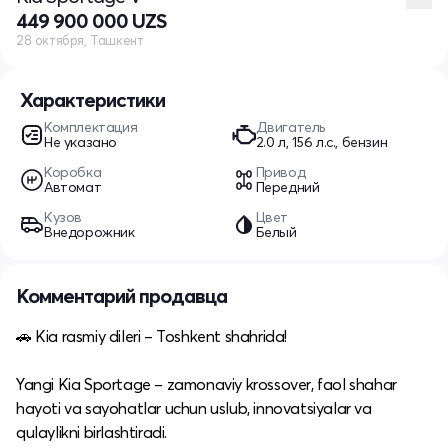
449 900 000 UZS
28 октября, Ташкент
Характеристики
Комплектация
Двигатель
Не указано
2.0 л, 156 л.с., бензин
Коробка
Привод
Автомат
Передний
Кузов
Цвет
Внедорожник
Белый
Комментарий продавца
🚗 Kia rasmiy dileri – Toshkent shahrida!
Yangi Kia Sportage – zamonaviy krossover, faol shahar
hayoti va sayohatlar uchun uslub, innovatsiyalar va
qulaylikni birlashtiradi.​