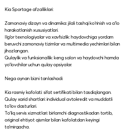
Kia Sportage afzalliklari:
Zamonaviy dizayn va dinamika: jilali tashqi ko‘rinish va a’lo
harakatlanish xususiyatlari.​
Ilg‘or texnologiyalar va xavfsizlik: haydovchiga yordam
beruvchi zamonaviy tizimlar va multimedia yechimlari bilan
jihozlangan.​
Qulaylik va funksionallik: keng salon va haydovchi hamda
yo‘lovchilar uchun qulay opsiyalar.​
Nega aynan bizni tanlashadi:
Kia rasmiy kafolati: sifat sertifikati bilan tasdiqlangan.​
Qulay xarid shartlari: individual avtokredit va muddatli
to‘lov dasturlari.​
To‘liq servis xizmatlari: birlamchi diagnostikadan tortib,
original ehtiyot qismlar bilan kafolatdan keyingi
ta’mirgacha.​