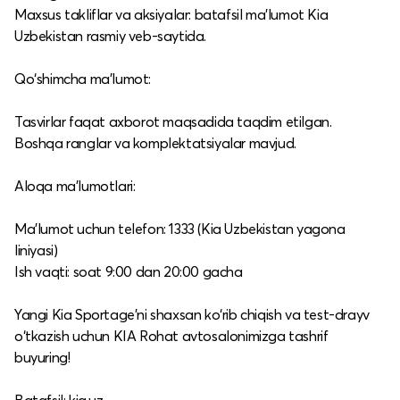
Maxsus takliflar va aksiyalar: batafsil ma’lumot Kia
Uzbekistan rasmiy veb-saytida.​
Qo‘shimcha ma’lumot:
Tasvirlar faqat axborot maqsadida taqdim etilgan.​
Boshqa ranglar va komplektatsiyalar mavjud.​
Aloqa ma’lumotlari:
Ma’lumot uchun telefon: 1333 (Kia Uzbekistan yagona
liniyasi)​
Ish vaqti: soat 9:00 dan 20:00 gacha​
Yangi Kia Sportage'ni shaxsan ko‘rib chiqish va test-drayv
o‘tkazish uchun KIA Rohat avtosalonimizga tashrif
buyuring!​