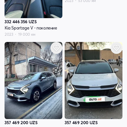
2023
53 000 км
332 446 356
UZS
Kia Sportage V - поколение
2023
19 000 км
357 469 200
UZS
357 469 200
UZS