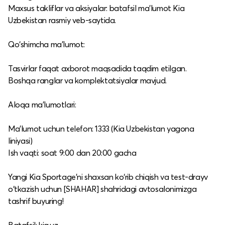
Maxsus takliflar va aksiyalar: batafsil ma’lumot Kia
Uzbekistan rasmiy veb-saytida.​
Qo‘shimcha ma’lumot:
Tasvirlar faqat axborot maqsadida taqdim etilgan.​
Boshqa ranglar va komplektatsiyalar mavjud.​
Aloqa ma’lumotlari:
Ma’lumot uchun telefon: 1333 (Kia Uzbekistan yagona
liniyasi)​
Ish vaqti: soat 9:00 dan 20:00 gacha​
Yangi Kia Sportage'ni shaxsan ko‘rib chiqish va test-drayv
o‘tkazish uchun [SHAHAR] shahridagi avtosalonimizga
tashrif buyuring!​