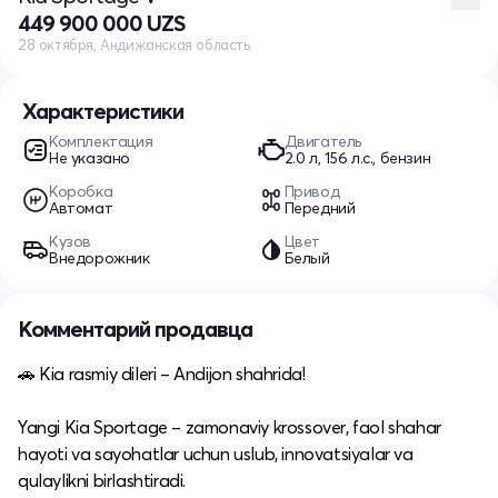
449 900 000 UZS
28 октября, Андижанская область
Характеристики
Комплектация
Двигатель
Не указано
2.0 л, 156 л.с., бензин
Коробка
Привод
Автомат
Передний
Кузов
Цвет
Внедорожник
Белый
Комментарий продавца
🚗 Kia rasmiy dileri – Andijon shahrida!
Yangi Kia Sportage – zamonaviy krossover, faol shahar
hayoti va sayohatlar uchun uslub, innovatsiyalar va
qulaylikni birlashtiradi.​