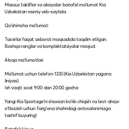
Maxsus takliflar va aksiyalar: batafsil ma’lumot Kia
Uzbekistan rasmiy veb-saytida.​
Qo‘shimcha ma’lumot:
Tasvirlar faqat axborot maqsadida taqdim etilgan.​
Boshqa ranglar va komplektatsiyalar mavjud.​
Aloqa ma’lumotlari:
Ma’lumot uchun telefon: 1333 (Kia Uzbekistan yagona
liniyasi)​
Ish vaqti: soat 9:00 dan 20:00 gacha​
Yangi Kia Sportage'ni shaxsan ko‘rib chiqish va test-drayv
o‘tkazish uchun Farg'ona shahridagi avtosalonimizga
tashrif buyuring!​