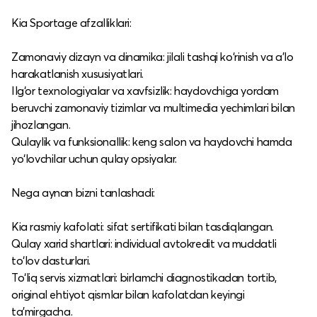
Kia Sportage afzalliklari:
Zamonaviy dizayn va dinamika: jilali tashqi ko‘rinish va a’lo
harakatlanish xususiyatlari.​
Ilg‘or texnologiyalar va xavfsizlik: haydovchiga yordam
beruvchi zamonaviy tizimlar va multimedia yechimlari bilan
jihozlangan.​
Qulaylik va funksionallik: keng salon va haydovchi hamda
yo‘lovchilar uchun qulay opsiyalar.​
Nega aynan bizni tanlashadi:
Kia rasmiy kafolati: sifat sertifikati bilan tasdiqlangan.​
Qulay xarid shartlari: individual avtokredit va muddatli
to‘lov dasturlari.​
To‘liq servis xizmatlari: birlamchi diagnostikadan tortib,
original ehtiyot qismlar bilan kafolatdan keyingi
ta’mirgacha.​