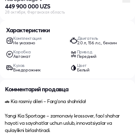
449 900 000 UZS
28 октября, Ферганская область
Характеристики
Комплектация
Двигатель
Не указано
2.0 л, 156 л.с., бензин
Коробка
Привод
Автомат
Передний
Кузов
Цвет
Внедорожник
Белый
Комментарий продавца
🚗 Kia rasmiy dileri – Farg'ona shahrida!
Yangi Kia Sportage – zamonaviy krossover, faol shahar
hayoti va sayohatlar uchun uslub, innovatsiyalar va
qulaylikni birlashtiradi.​