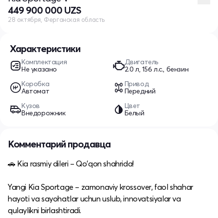
449 900 000 UZS
28 октября, Ферганская область
Характеристики
Комплектация
Двигатель
Не указано
2.0 л, 156 л.с., бензин
Коробка
Привод
Автомат
Передний
Кузов
Цвет
Внедорожник
Белый
Комментарий продавца
🚗 Kia rasmiy dileri – Qo'qon shahrida!
Yangi Kia Sportage – zamonaviy krossover, faol shahar
hayoti va sayohatlar uchun uslub, innovatsiyalar va
qulaylikni birlashtiradi.​