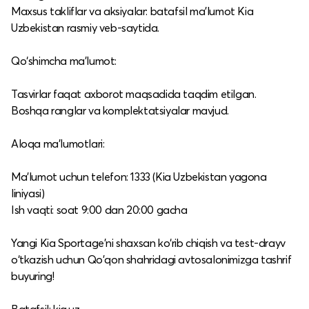
Maxsus takliflar va aksiyalar: batafsil ma’lumot Kia
Uzbekistan rasmiy veb-saytida.​
Qo‘shimcha ma’lumot:
Tasvirlar faqat axborot maqsadida taqdim etilgan.​
Boshqa ranglar va komplektatsiyalar mavjud.​
Aloqa ma’lumotlari:
Ma’lumot uchun telefon: 1333 (Kia Uzbekistan yagona
liniyasi)​
Ish vaqti: soat 9:00 dan 20:00 gacha​
Yangi Kia Sportage'ni shaxsan ko‘rib chiqish va test-drayv
o‘tkazish uchun Qo'qon shahridagi avtosalonimizga tashrif
buyuring!​