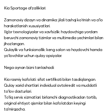
Kia Sportage afzalliklari:
Zamonaviy dizayn va dinamika: jilali tashqi ko‘rinish va a’lo
harakatlanish xususiyatlari.​
Ilg‘or texnologiyalar va xavfsizlik: haydovchiga yordam
beruvchi zamonaviy tizimlar va multimedia yechimlari bilan
jihozlangan.​
Qulaylik va funksionallik: keng salon va haydovchi hamda
yo‘lovchilar uchun qulay opsiyalar.​
Nega aynan bizni tanlashadi:
Kia rasmiy kafolati: sifat sertifikati bilan tasdiqlangan.​
Qulay xarid shartlari: individual avtokredit va muddatli
to‘lov dasturlari.​
To‘liq servis xizmatlari: birlamchi diagnostikadan tortib,
original ehtiyot qismlar bilan kafolatdan keyingi
ta’mirgacha.​