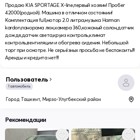
Продаю KIA SPORTAGE X-line,первый хозяин! Пробег
42000(родной). Машина в отличном состоянии!
Комплектация full,мотор 2.0 литра,музыка Harman
kardon,панорама люк,камера 360,кожаный салон,датчик
дождя,датчик света,круиз контроль,климат
контроль,вентиляции и обогрева сидения. Небольшой
торг при осмотре. Не серьёзных просьба не беспокоить!!!
Аренды и кредита нет!!!
Пользователь
1 автомобиль
Город Ташкент, Мирзо-Улугбекский район
Рекомендации