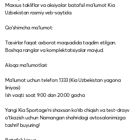
Maxsus takliflar va aksiyalar: batafsil ma’lumot Kia
Uzbekistan rasmiy veb-saytida.​
Qo‘shimcha ma’lumot:
Tasvirlar faqat axborot maqsadida taqdim etilgan.​
Boshqa ranglar va komplektatsiyalar mavjud.​
Aloqa ma’lumotlari:
Ma’lumot uchun telefon: 1333 (Kia Uzbekistan yagona
liniyasi)​
Ish vaqti: soat 9:00 dan 20:00 gacha​
Yangi Kia Sportage'ni shaxsan ko‘rib chiqish va test-drayv
o‘tkazish uchun Namangan shahridagi avtosalonimizga
tashrif buyuring!​