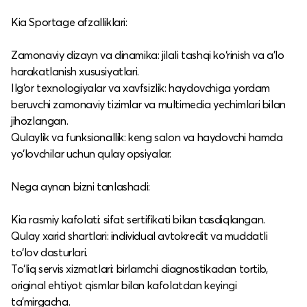
Kia Sportage afzalliklari:
Zamonaviy dizayn va dinamika: jilali tashqi ko‘rinish va a’lo
harakatlanish xususiyatlari.​
Ilg‘or texnologiyalar va xavfsizlik: haydovchiga yordam
beruvchi zamonaviy tizimlar va multimedia yechimlari bilan
jihozlangan.​
Qulaylik va funksionallik: keng salon va haydovchi hamda
yo‘lovchilar uchun qulay opsiyalar.​
Nega aynan bizni tanlashadi:
Kia rasmiy kafolati: sifat sertifikati bilan tasdiqlangan.​
Qulay xarid shartlari: individual avtokredit va muddatli
to‘lov dasturlari.​
To‘liq servis xizmatlari: birlamchi diagnostikadan tortib,
original ehtiyot qismlar bilan kafolatdan keyingi
ta’mirgacha.​