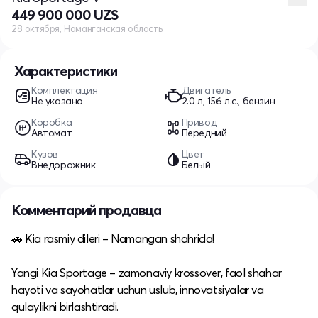
449 900 000 UZS
28 октября, Наманганская область
Характеристики
Комплектация
Двигатель
Не указано
2.0 л, 156 л.с., бензин
Коробка
Привод
Автомат
Передний
Кузов
Цвет
Внедорожник
Белый
Комментарий продавца
🚗 Kia rasmiy dileri – Namangan shahrida!
Yangi Kia Sportage – zamonaviy krossover, faol shahar
hayoti va sayohatlar uchun uslub, innovatsiyalar va
qulaylikni birlashtiradi.​