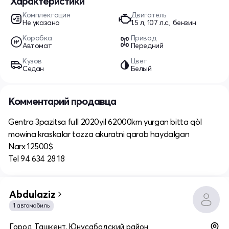
Характеристики
Комплектация
Двигатель
Не указано
1.5 л, 107 л.с., бензин
Коробка
Привод
Автомат
Передний
Кузов
Цвет
Седан
Белый
Комментарий продавца
Gentra 3pazitsa full 2020yil 62000km yurgan bitta qòl
mowina kraskalar tozza akuratni qarab haydalgan
Narx 12500$
Tel 94 634 28 18
Abdulaziz
1 автомобиль
Город Ташкент, Юнусабадский район