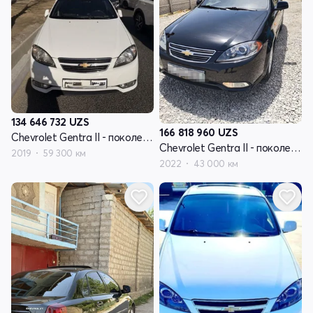
134 646 732
UZS
166 818 960
UZS
Chevrolet Gentra II - поколение
Chevrolet Gentra II - поколение
2019
59 300 км
2022
43 000 км