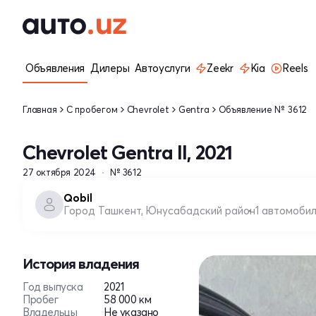
Объявления
Дилеры
Автоуслуги
Zeekr
Kia
Reels
Главная
С пробегом
Chevrolet
Gentra
Объявление № 3612
Chevrolet Gentra II, 2021
27 октября 2024
№ 3612
Qobil
Город Ташкент, Юнусабадский район
1 автомоби
История владения
Год выпуска
2021
Пробег
58 000 км
Владельцы
Не указано