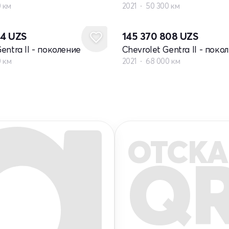
0 км
2021
50 300 км
44
UZS
145 370 808
UZS
entra II - поколение
Chevrolet Gentra II - поко
0 км
2021
68 000 км
ОТСКА
Q