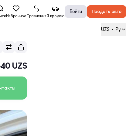
Войти
Продать авто
иск
Избранное
Сравнения
Я продаю
UZS
•
Ру
540 UZS
нтакты