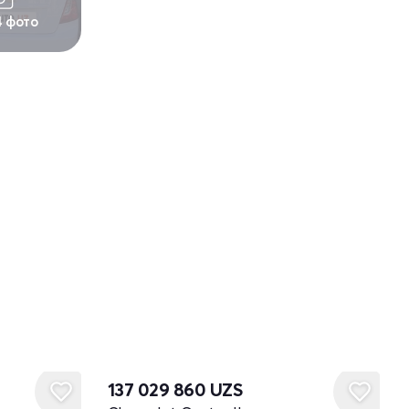
4 фото
137 029 860
UZS