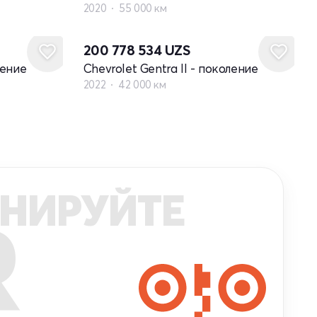
2020
55 000 км
200 778 534
UZS
ление
Chevrolet Gentra II - поколение
2022
42 000 км
НИРУЙТЕ
R