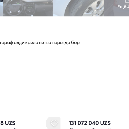
Ещё 
 тараф олди крило питно парогда бор
28
UZS
131 072 040
UZS