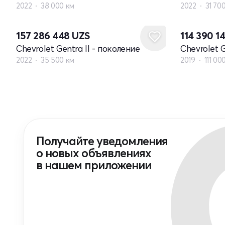
2022
38 000 км
2022
31 70
157 286 448
UZS
114 390 1
Chevrolet Gentra II - поколение
Chevrolet G
2022
35 500 км
2019
111 00
Получайте уведомления
о новых объявлениях
в нашем приложении