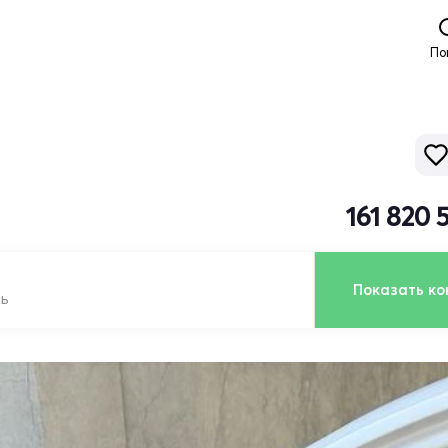
По
161 820 
Показать ко
ль