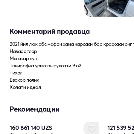
Комментарий продавца
2021 йил люк абс мафон хама нарсаси бор краскаси онг
Наваротлар
Мегикар пулт
Танирофка урилган рухсати 9 ой
Чихол
Евакор полик
Холати идеал
Рекомендации
160 861 140
UZS
121 539 5