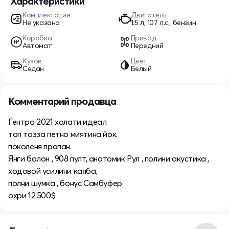
Характеристики
Комплектация
Двигатель
Не указано
1.5 л, 107 л.с., бензин
Коробка
Привод
Автомат
Передний
Кузов
Цвет
Седан
Белый
Комментарий продавца
Гентра 2021 холати идеал.
топ тозза петно миятина йок.
поколеня пропан.
Янги балон , 908 пулт, анатомик Рул , полини акустика ,
ходовой усилини каяба,
полни шумка , бонус Самбуфер
охри 12.500$