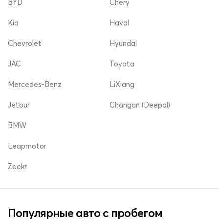
BYD
Chery
Kia
Haval
Chevrolet
Hyundai
JAC
Toyota
Mercedes-Benz
LiXiang
Jetour
Changan (Deepal)
BMW
Leapmotor
Zeekr
Популярные авто с пробегом