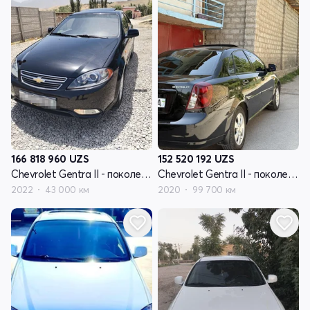
166 818 960
UZS
152 520 192
UZS
Chevrolet Gentra II - поколение
Chevrolet Gentra II - поколение
2022
43 000 км
2020
99 700 км