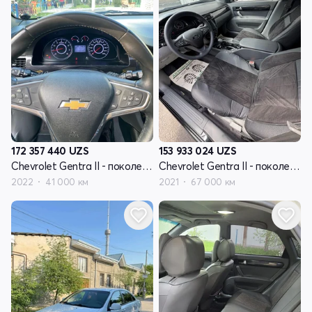
172 357 440
UZS
153 933 024
UZS
Chevrolet Gentra II - поколение
Chevrolet Gentra II - поколение
2022
41 000 км
2021
67 000 км