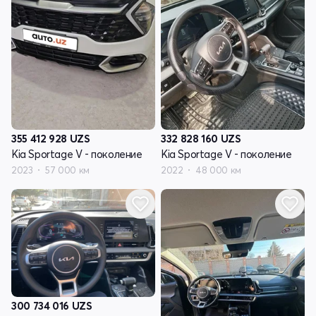
355 412 928
UZS
332 828 160
UZS
Kia Sportage V - поколение
Kia Sportage V - поколение
2023
57 000 км
2022
48 000 км
300 734 016
UZS