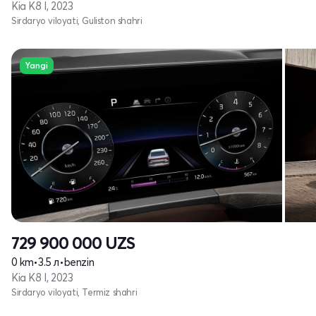
Kia K8 I, 2023
Sirdaryo viloyati, Guliston shahri
Yangi
729 900 000
UZS
0 km
•
3.5 л
•
benzin
Kia K8 I, 2023
Sirdaryo viloyati, Termiz shahri