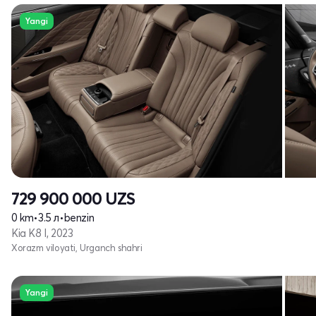
Yangi
729 900 000
UZS
0 km
•
3.5 л
•
benzin
Kia K8 I, 2023
Xorazm viloyati, Urganch shahri
Yangi