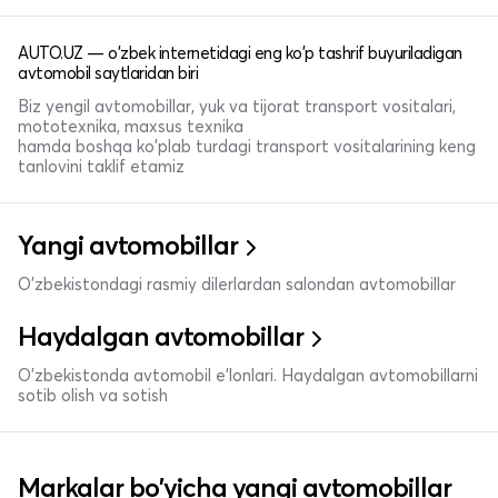
AUTO.UZ — o'zbek internetidagi eng ko'p tashrif buyuriladigan
avtomobil saytlaridan biri
Biz yengil avtomobillar, yuk va tijorat transport vositalari,
mototexnika, maxsus texnika
hamda boshqa ko'plab turdagi transport vositalarining keng
tanlovini taklif etamiz
Yangi avtomobillar
O'zbekistondagi rasmiy dilerlardan salondan avtomobillar
Haydalgan avtomobillar
O'zbekistonda avtomobil e’lonlari. Haydalgan avtomobillarni
sotib olish va sotish
Markalar bo'yicha yangi avtomobillar