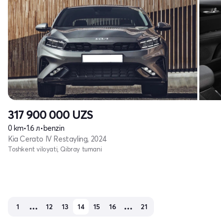
317 900 000
UZS
0 km
•
1.6 л
•
benzin
Kia Cerato IV Restayling, 2024
Toshkent viloyati, Qibray tumani
1
12
13
14
15
16
21