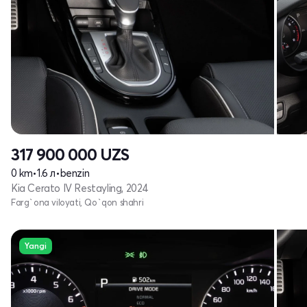
317 900 000
UZS
0 km
•
1.6 л
•
benzin
Kia Cerato IV Restayling, 2024
Farg`ona viloyati, Qo`qon shahri
Yangi