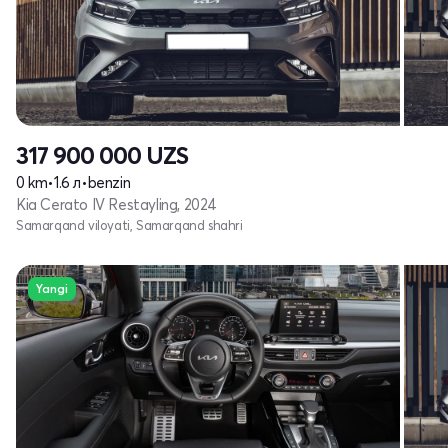
317 900 000
UZS
0 km
•
1.6 л
•
benzin
Kia Cerato IV Restayling, 2024
Samarqand viloyati, Samarqand shahri
Yangi