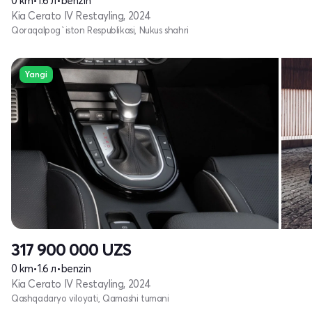
0 km
•
1.6 л
•
benzin
Kia Cerato IV Restayling, 2024
Qoraqalpog`iston Respublikasi, Nukus shahri
Yangi
317 900 000
UZS
0 km
•
1.6 л
•
benzin
Kia Cerato IV Restayling, 2024
Qashqadaryo viloyati, Qamashi tumani