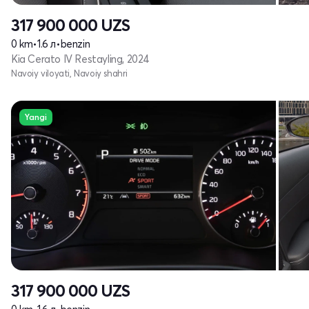
317 900 000
UZS
0 km
•
1.6 л
•
benzin
Kia Cerato IV Restayling, 2024
Navoiy viloyati, Navoiy shahri
Yangi
317 900 000
UZS