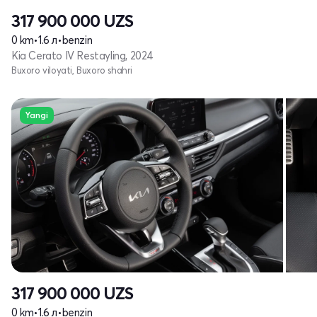
317 900 000
UZS
0 km
•
1.6 л
•
benzin
Kia Cerato IV Restayling, 2024
Buxoro viloyati, Buxoro shahri
Yangi
317 900 000
UZS
0 km
•
1.6 л
•
benzin