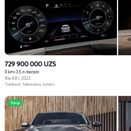
729 900 000
UZS
0 km
•
3.5 л
•
benzin
Kia K8 I, 2023
Toshkent, Yakkasaroy tumani
Yangi