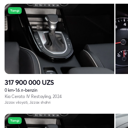
Yangi
317 900 000
UZS
0 km
•
1.6 л
•
benzin
Kia Cerato IV Restayling, 2024
Jizzax viloyati, Jizzax shahri
Yangi