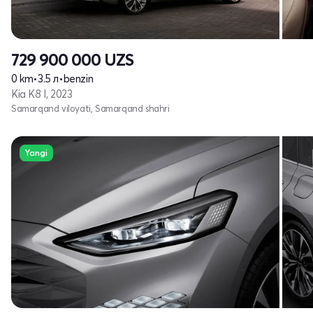
729 900 000
UZS
0 km
•
3.5 л
•
benzin
Kia K8 I, 2023
Samarqand viloyati, Samarqand shahri
Yangi