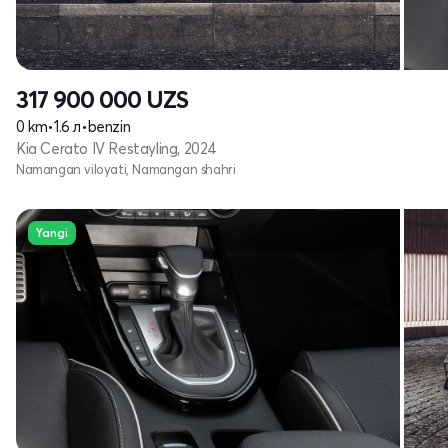
317 900 000
UZS
0 km
•
1.6 л
•
benzin
Kia Cerato IV Restayling, 2024
Namangan viloyati, Namangan shahri
Yangi