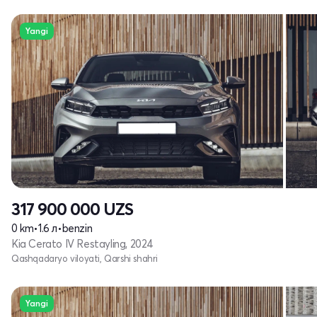
Yangi
317 900 000
UZS
0 km
•
1.6 л
•
benzin
Kia Cerato IV Restayling, 2024
Qashqadaryo viloyati, Qarshi shahri
Yangi