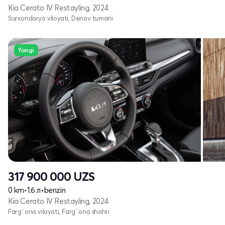
Kia Cerato IV Restayling, 2024
Surxondaryo viloyati, Denov tumani
Yangi
317 900 000
UZS
0 km
•
1.6 л
•
benzin
Kia Cerato IV Restayling, 2024
Farg`ona viloyati, Farg`ona shahri