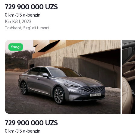
729 900 000
UZS
0 km
•
3.5 л
•
benzin
Kia K8 I, 2023
Toshkent, Sirg`ali tumani
Yangi
729 900 000
UZS
0 km
•
3.5 л
•
benzin