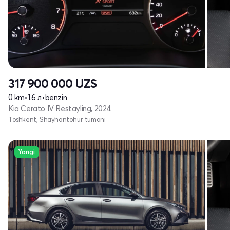
317 900 000
UZS
0 km
•
1.6 л
•
benzin
Kia Cerato IV Restayling, 2024
Toshkent, Shayhontohur tumani
Yangi