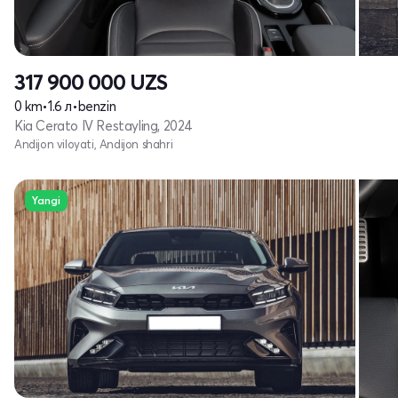
317 900 000
UZS
0 km
•
1.6 л
•
benzin
Kia Cerato IV Restayling, 2024
Andijon viloyati, Andijon shahri
Yangi