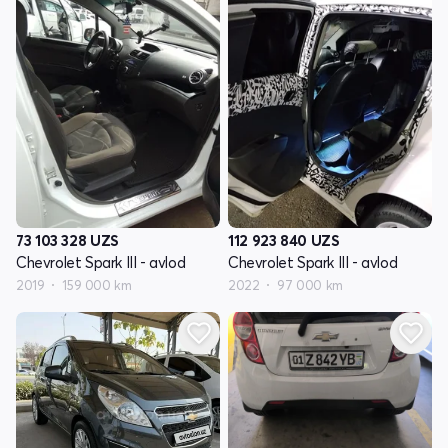
73 103 328
UZS
112 923 840
UZS
Chevrolet Spark III - avlod
Chevrolet Spark III - avlod
2019
159 000 km
2022
97 000 km