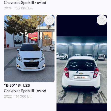
Chevrolet Spark III - avlod
2019
132 000 km
115 301 184
UZS
Chevrolet Spark III - avlod
2022
51 000 km