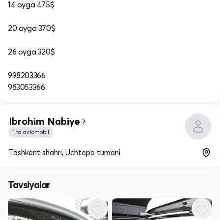
14 oyga 475$
20 oyga 370$
26 oyga 320$
998203366
983053366
Ibrohim Nabiye
1 ta avtomobil
Toshkent shahri, Uchtepa tumani
Tavsiyalar