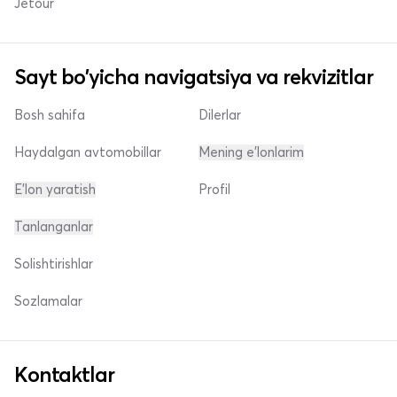
Jetour
Sayt bo'yicha navigatsiya va rekvizitlar
Bosh sahifa
Dilerlar
Haydalgan avtomobillar
Mening e'lonlarim
E'lon yaratish
Profil
Tanlanganlar
Solishtirishlar
Sozlamalar
Kontaktlar