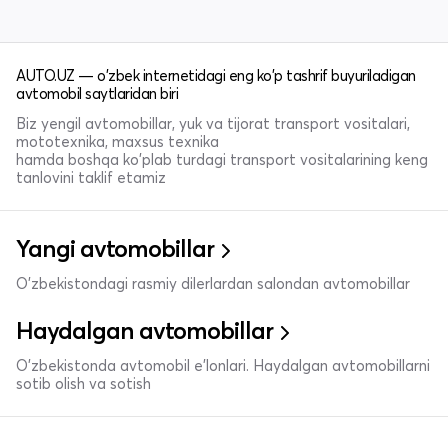
AUTO.UZ — o'zbek internetidagi eng ko'p tashrif buyuriladigan
avtomobil saytlaridan biri
Biz yengil avtomobillar, yuk va tijorat transport vositalari,
mototexnika, maxsus texnika
hamda boshqa ko'plab turdagi transport vositalarining keng
tanlovini taklif etamiz
Yangi avtomobillar
O'zbekistondagi rasmiy dilerlardan salondan avtomobillar
Haydalgan avtomobillar
O'zbekistonda avtomobil e’lonlari. Haydalgan avtomobillarni
sotib olish va sotish