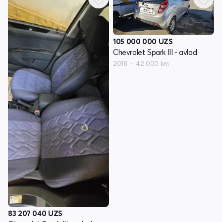
105 000 000
UZS
Chevrolet Spark III - avlod
2018
42 000 km
83 207 040
UZS