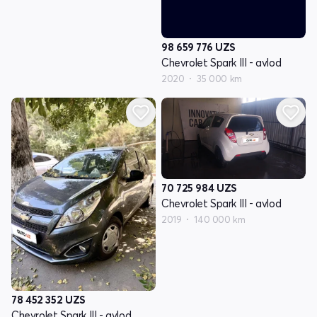
98 659 776
UZS
Chevrolet Spark III - avlod
2020
35 000 km
70 725 984
UZS
Chevrolet Spark III - avlod
2019
140 000 km
78 452 352
UZS
Chevrolet Spark III - avlod