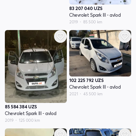
83 207 040
UZS
Chevrolet Spark III - avlod
2019
85 500 km
102 225 792
UZS
Chevrolet Spark III - avlod
2021
45 500 km
85 584 384
UZS
Chevrolet Spark III - avlod
2019
125 000 km