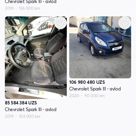
Chevrolet Spark III - avlod
2019
136 000 km
106 980 480
UZS
Chevrolet Spark III - avlod
2020
90 000 km
85 584 384
UZS
Chevrolet Spark III - avlod
2019
103 000 km