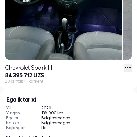
Chevrolet Spark III
84 395 712 UZS
20 sentabr, Toshkent
Egalik tarixi
Yili
2020
Yurgani
138 000 km
Egalari
Belgilanmagan
Kafolati
Belgilanmagan
Bojlangan
Ha