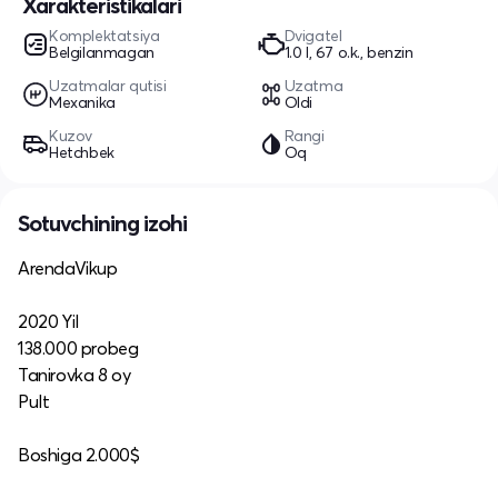
Xarakteristikalari
Komplektatsiya
Dvigatel
Belgilanmagan
1.0 l, 67 o.k., benzin
Uzatmalar qutisi
Uzatma
Mexanika
Oldi
Kuzov
Rangi
Hetchbek
Oq
Sotuvchining izohi
ArendaVikup
2020 Yil
138.000 probeg
Tanirovka 8 oy
Pult
Boshiga 2.000$