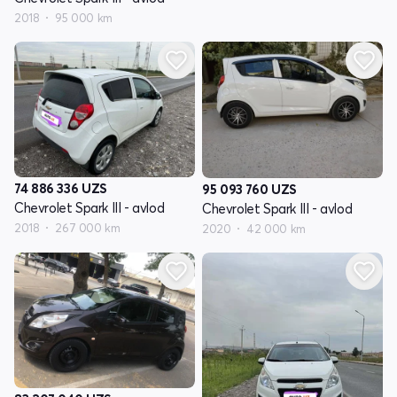
2018
95 000 km
74 886 336
UZS
95 093 760
UZS
Chevrolet Spark III - avlod
Chevrolet Spark III - avlod
2018
267 000 km
2020
42 000 km