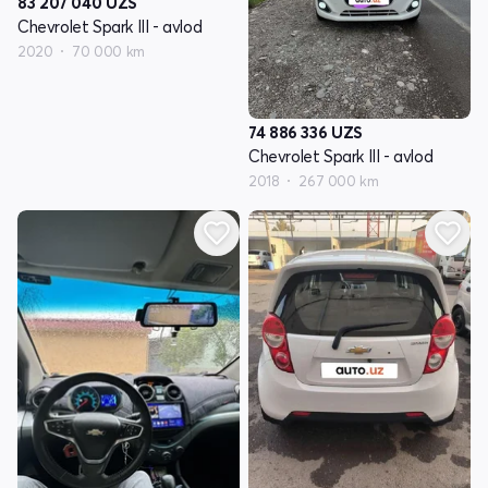
83 207 040
UZS
Chevrolet Spark III - avlod
2020
70 000 km
74 886 336
UZS
Chevrolet Spark III - avlod
2018
267 000 km