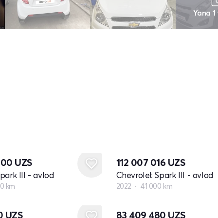
Yana 1
000
UZS
112 007 016
UZS
ark III - avlod
Chevrolet Spark III - avlod
0 km
2022
41 000 km
20
UZS
83 409 480
UZS