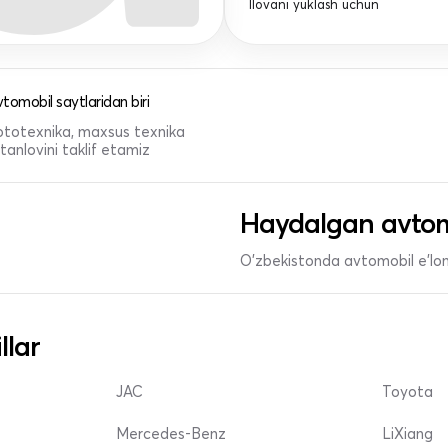
Ilovani yuklash uchun
tomobil saytlaridan biri
 mototexnika, maxsus texnika
anlovini taklif etamiz
Haydalgan avtom
O'zbekistonda avtomobil e’lonl
llar
JAC
Toyota
Mercedes-Benz
LiXiang