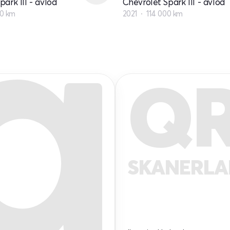
ark III - avlod
Chevrolet Spark III - avlod
0 km
2021
114 000 km
Q
SKANERL