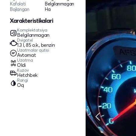
Kafolati
Belgilanmagan
Bojlangan
Ha
Xarakteristikalari
Komplektatsiya
Belgilanmagan
Dvigatel
1.3 l, 85 o.k., benzin
Uzatmalar qutisi
Avtomat
Uzatma
Oldi
Kuzov
Hetchbek
Rangi
Oq