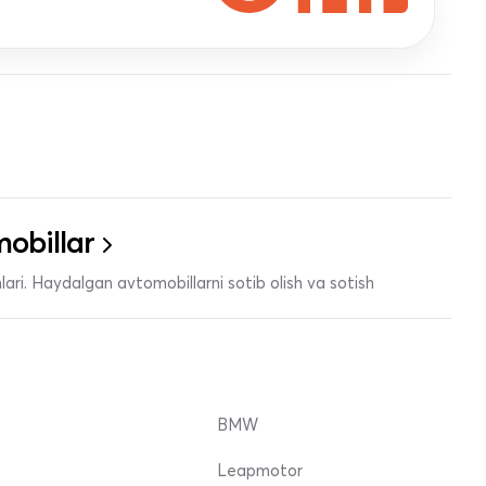
obillar
ari. Haydalgan avtomobillarni sotib olish va sotish
BMW
Leapmotor