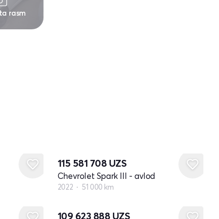
 ta rasm
115 581 708
UZS
Chevrolet Spark III - avlod
2022
51 000 km
109 623 888
UZS