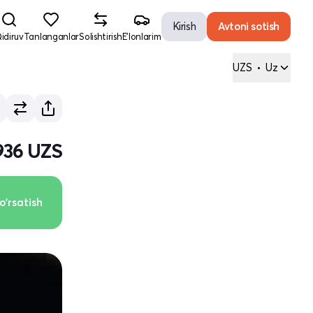
Kirish
Avtoni sotish
idiruv
Tanlanganlar
Solishtirish
E'lonlarim
UZS
•
Uz
 936 UZS
o'rsatish