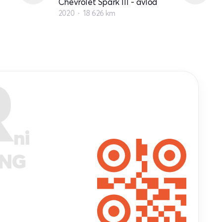
Chevrolet Spark III - avlod
2020
18 626 km
R
ni
ANG