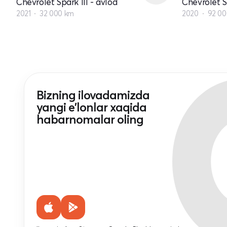
Chevrolet Spark III - avlod
Chevrolet Sp
2021
32 000 km
2020
92 00
Bizning ilovadamizda
yangi e'lonlar xaqida
habarnomalar oling