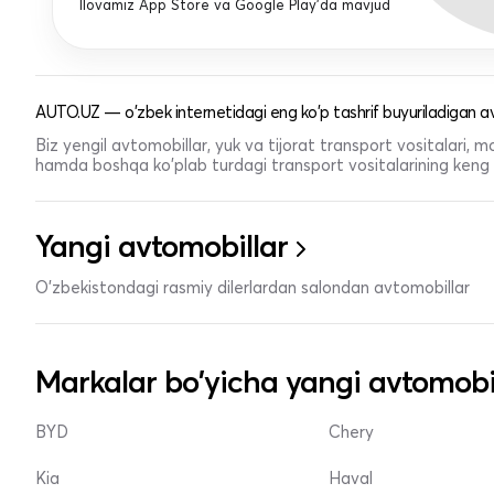
Ilovamiz App Store va Google Play'da mavjud
AUTO.UZ — o'zbek internetidagi eng ko'p tashrif buyuriladigan av
Biz yengil avtomobillar, yuk va tijorat transport vositalari,
hamda boshqa ko'plab turdagi transport vositalarining keng t
Yangi avtomobillar
O'zbekistondagi rasmiy dilerlardan salondan avtomobillar
Markalar bo'yicha yangi avtomobi
BYD
Chery
Kia
Haval