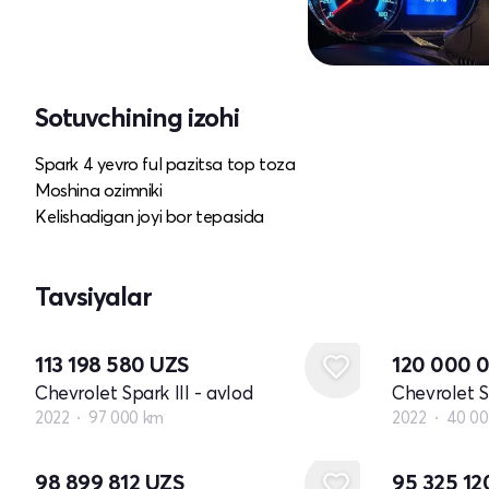
Sotuvchining izohi
Spark 4 yevro ful pazitsa top toza
Moshina ozimniki
Kelishadigan joyi bor tepasida
Tavsiyalar
113 198 580
UZS
120 000 
Chevrolet Spark III - avlod
Chevrolet Sp
2022
97 000 km
2022
40 00
98 899 812
UZS
95 325 1