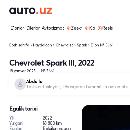
E'lonlar
Dilerlar
Avtoxizmat
Zeekr
Kia
Reels
Bosh sahifa
Haydalgan
Chevrolet
Spark
E'lon № 5661
Chevrolet Spark III, 2022
18 yanvar 2025
№ 5661
Abdulla
Toshkent viloyati, Ohangaron tumani
1 ta avtomobil
Egalik tarixi
Yili
2022
Yurgani
18 800 km
Egalari
Belgilanmagan