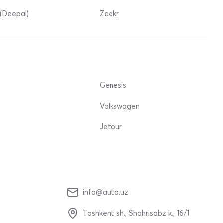
(Deepal)
Zeekr
Genesis
Volkswagen
Jetour
info@auto.uz
Toshkent sh., Shahrisabz k., 16/1