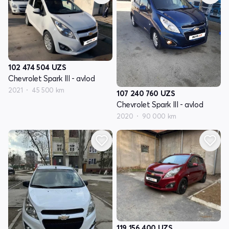
102 474 504
UZS
Chevrolet Spark III - avlod
2021
45 500 km
107 240 760
UZS
Chevrolet Spark III - avlod
2020
90 000 km
119 156 400
UZS