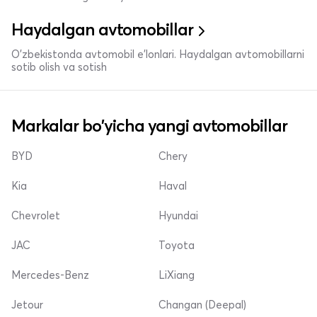
Haydalgan avtomobillar
O'zbekistonda avtomobil e’lonlari. Haydalgan avtomobillarni
sotib olish va sotish
Markalar bo'yicha yangi avtomobillar
BYD
Chery
Kia
Haval
Chevrolet
Hyundai
JAC
Toyota
Mercedes-Benz
LiXiang
Jetour
Changan (Deepal)