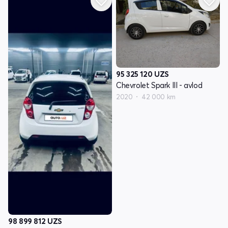
95 325 120
UZS
Chevrolet Spark III - avlod
2020
42 000 km
98 899 812
UZS