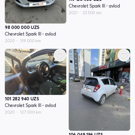
Chevrolet Spark III - avlod
2021
23 500 km
98 000 000
UZS
Chevrolet Spark III - avlod
2020
139 000 km
101 282 940
UZS
Chevrolet Spark III - avlod
2020
127 000 km
106 049 196
UZS