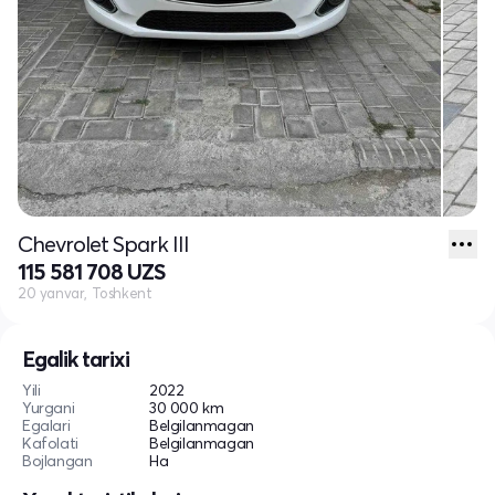
Chevrolet Spark III
115 581 708 UZS
20 yanvar, Toshkent
Egalik tarixi
Yili
2022
Yurgani
30 000 km
Egalari
Belgilanmagan
Kafolati
Belgilanmagan
Bojlangan
Ha