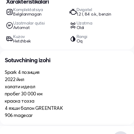
Xarakteristikalari
Komplektatsiya
Dvigatel
Belgilanmagan
1.2 l, 84 o.k., benzin
Uzatmalar qutisi
Uzatma
Avtomat
Oldi
Kuzov
Rangi
Hetchbek
Oq
Sotuvchining izohi
Spark 4 позиция
2022 йил
холати идеал
пробег 30 000 км
краска тозза
4 яхши балон GREENTRAK
906 magecar