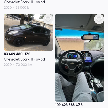
Chevrolet Spark III - avlod
2020
35 000 km
83 409 480
UZS
Chevrolet Spark III - avlod
2020
70 000 km
109 623 888
UZS