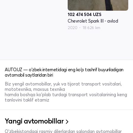
102 474 504
UZS
Chevrolet Spark III - avlod
2020
18 626 km
AUTO.UZ — o'zbek internetidagi eng ko'p tashrif buyuriladigan
avtomobil saytlaridan biri
Biz yengil avtomobillar, yuk va tijorat transport vositalari,
mototexnika, maxsus texnika
hamda boshqa ko'plab turdagi transport vositalarining keng
tanlovini taklif etamiz
Yangi avtomobillar
O'zbekistondagi rasmiy dilerlardan salondan avtomobillar