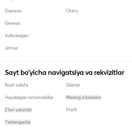
Daewoo
Chery
Genesis
Volkswagen
Jetour
Sayt bo'yicha navigatsiya va rekvizitlar
Bosh sahifa
Dilerlar
Haydalgan avtomobillar
Mening e'lonlarim
E'lon yaratish
Profil
Tanlanganlar