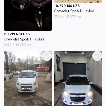
114 390 144
UZS
Chevrolet Spark III - avlod
2022
32 000 km
110 219 670
UZS
Chevrolet Spark III - avlod
2020
36 000 km