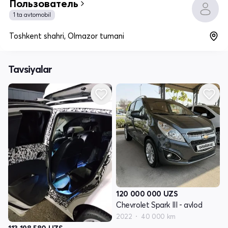
Пользователь
1 ta avtomobil
Toshkent shahri, Olmazor tumani
Tavsiyalar
120 000 000
UZS
Chevrolet Spark III - avlod
2022
40 000 km