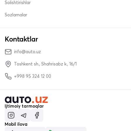
Solishtirishlar
Sozlamalar
Kontaktlar
info@auto.uz
Toshkent sh., Shahrisabz k., 16/1
+998 95 324 12 00
Ijtimoiy tarmoqlar
Mobil ilova