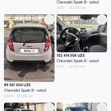
Chevrolet Spark III - avlod
2020
143 300 km
102 474 504
UZS
Chevrolet Spark III - avlod
2022
43 000 km
89 367 300
UZS
Chevrolet Spark III - avlod
2020
78 000 km