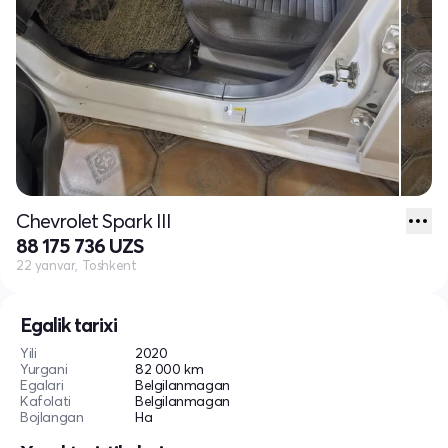
Chevrolet Spark III
88 175 736 UZS
22 yanvar, Toshkent
Egalik tarixi
Yili
2020
Yurgani
82 000 km
Egalari
Belgilanmagan
Kafolati
Belgilanmagan
Bojlangan
Ha