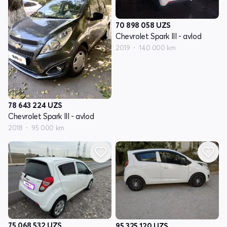
70 898 058
UZS
Chevrolet Spark III - avlod
2019
140 000 km
78 643 224
UZS
Chevrolet Spark III - avlod
2018
95 000 km
75 068 532
UZS
95 325 120
UZS