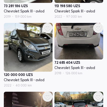
73 281 186
UZS
113 198 580
UZS
Chevrolet Spark III - avlod
Chevrolet Spark III - avlod
2019
159 000 km
2022
97 000 km
72 685 404
UZS
Chevrolet Spark III - avlod
2018
126 000 km
120 000 000
UZS
Chevrolet Spark III - avlod
2022
40 000 km