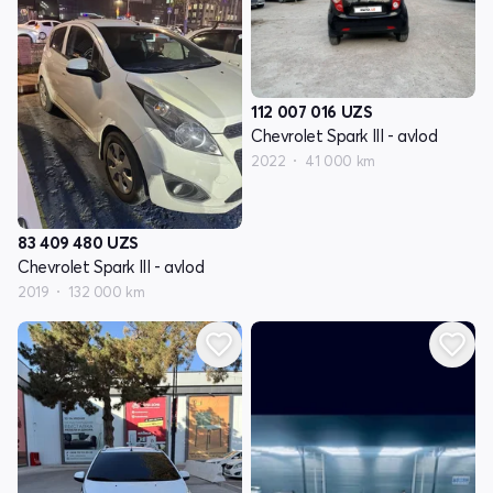
112 007 016
UZS
Chevrolet Spark III - avlod
2022
41 000 km
83 409 480
UZS
Chevrolet Spark III - avlod
2019
132 000 km