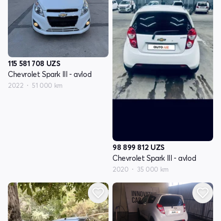
115 581 708
UZS
Chevrolet Spark III - avlod
2022
51 000 km
98 899 812
UZS
Chevrolet Spark III - avlod
2020
35 000 km