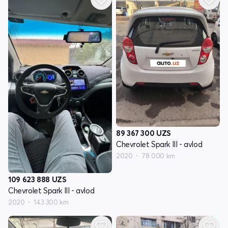
89 367 300
UZS
Chevrolet Spark III - avlod
2020
78 000 km
109 623 888
UZS
Chevrolet Spark III - avlod
2020
143 300 km