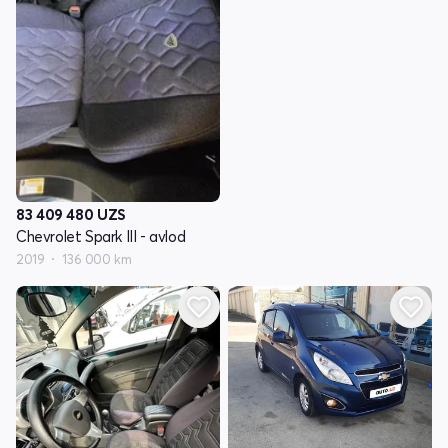
83 409 480
UZS
Chevrolet Spark III - avlod
2019
136 000 km