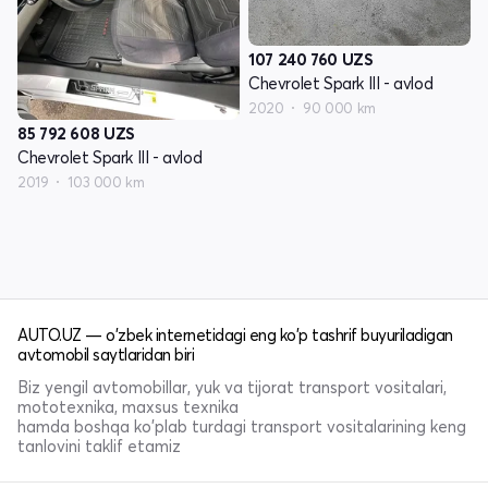
107 240 760
UZS
Chevrolet Spark III - avlod
2020
90 000 km
85 792 608
UZS
Chevrolet Spark III - avlod
2019
103 000 km
AUTO.UZ — o'zbek internetidagi eng ko'p tashrif buyuriladigan
avtomobil saytlaridan biri
Biz yengil avtomobillar, yuk va tijorat transport vositalari,
mototexnika, maxsus texnika
hamda boshqa ko'plab turdagi transport vositalarining keng
tanlovini taklif etamiz