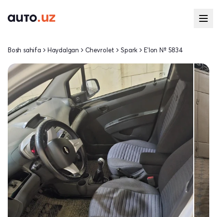
Bosh sahifa
Haydalgan
Chevrolet
Spark
E'lon № 5834