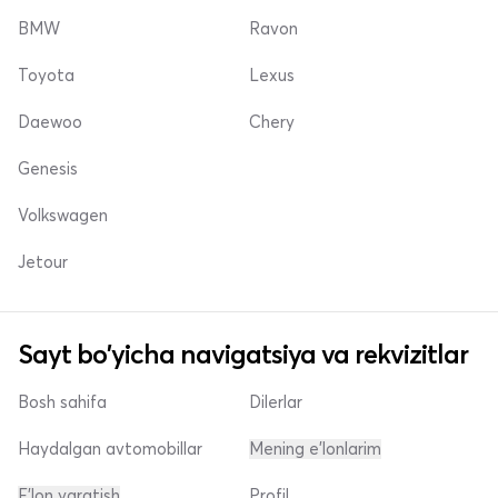
BMW
Ravon
Toyota
Lexus
Daewoo
Chery
Genesis
Volkswagen
Jetour
Sayt bo'yicha navigatsiya va rekvizitlar
Bosh sahifa
Dilerlar
Haydalgan avtomobillar
Mening e'lonlarim
E'lon yaratish
Profil