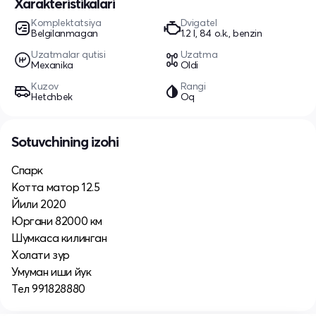
Xarakteristikalari
Komplektatsiya
Dvigatel
Belgilanmagan
1.2 l, 84 o.k., benzin
Uzatmalar qutisi
Uzatma
Mexanika
Oldi
Kuzov
Rangi
Hetchbek
Oq
Sotuvchining izohi
Спарк
Котта матор 12.5
Йили 2020
Юргани 82000 км
Шумкаса килинган
Холати зур
Умуман иши йук
Тел 991828880