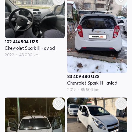
102 474 504
UZS
Chevrolet Spark III - avlod
2022
43 000 km
83 409 480
UZS
Chevrolet Spark III - avlod
2019
85 500 km