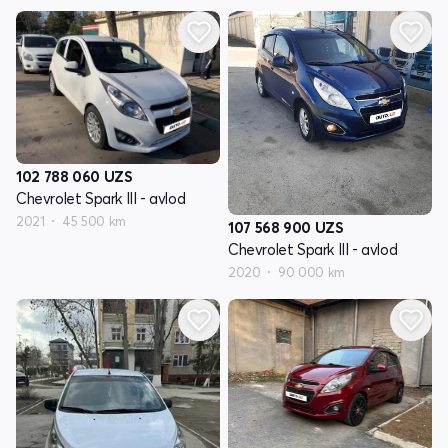
102 788 060
UZS
Chevrolet Spark III - avlod
2021
45 500 km
107 568 900
UZS
Chevrolet Spark III - avlod
2020
90 000 km