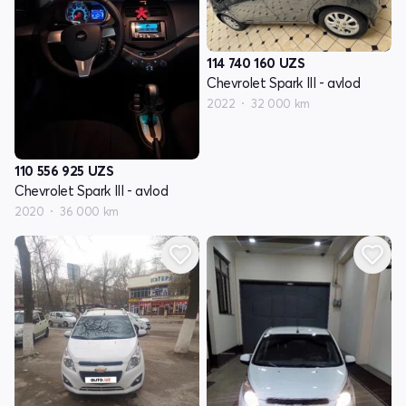
114 740 160
UZS
Chevrolet Spark III - avlod
2022
32 000 km
110 556 925
UZS
Chevrolet Spark III - avlod
2020
36 000 km