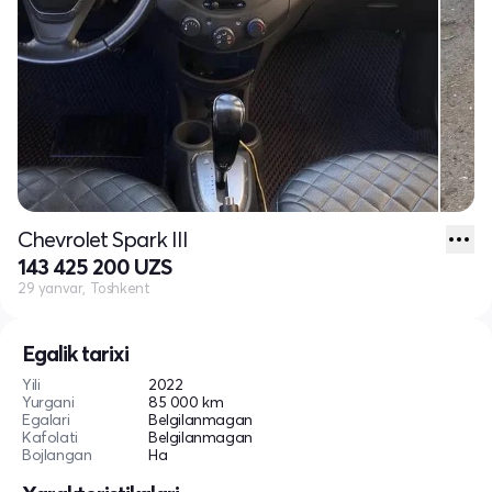
Chevrolet Spark III
143 425 200 UZS
29 yanvar, Toshkent
Egalik tarixi
Yili
2022
Yurgani
85 000 km
Egalari
Belgilanmagan
Kafolati
Belgilanmagan
Bojlangan
Ha