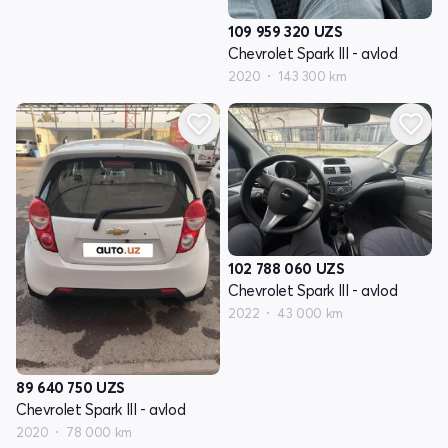
109 959 320
UZS
Chevrolet Spark III - avlod
2020
143 300 km
102 788 060
UZS
Chevrolet Spark III - avlod
2022
43 000 km
89 640 750
UZS
Chevrolet Spark III - avlod
2020
78 000 km