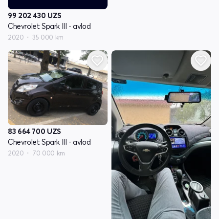
99 202 430
UZS
Chevrolet Spark III - avlod
2020
35 000 km
83 664 700
UZS
Chevrolet Spark III - avlod
2020
70 000 km