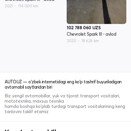
2021
114 000 km
102 788 060
UZS
Chevrolet Spark III - avlod
2020
18 626 km
AUTO.UZ — o'zbek internetidagi eng ko'p tashrif buyuriladigan
avtomobil saytlaridan biri
Biz yengil avtomobillar, yuk va tijorat transport vositalari,
mototexnika, maxsus texnika
hamda boshqa ko'plab turdagi transport vositalarining keng
tanlovini taklif etamiz