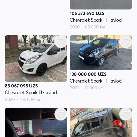
106 373 690
UZS
Chevrolet Spark III - avlod
2020
68 000 km
130 000 000
UZS
Chevrolet Spark III - avlod
83 067 095
UZS
2022
51 000 km
Chevrolet Spark III - avlod
2020
155 000 km