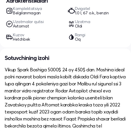
Xarakteristikalari
Komplektatsiya
Dvigatel
Belgilanmagan
1.0 l, 67 o.k., benzin
Uzatmalar qutisi
Uzatma
Avtomat
Oldi
Kuzov
Rangi
Hetchbek
Oq
Sotuvchining izohi
Vikup Spark Boshiga 5000$ 24 oy 450$ dan. Moshina ideal
polni navarot baloni masla kobilt diskada Oldi Fara koptiva
lupa qilingan 4 pokaleniya gazi bor Malibu rul sigunal ssi 3
manitor vidro registrator Rodar Avtopilot chexol eva
kordinar polik pioner chempion kalonka useniteli bilan
Zavatskoy pultta Aftomat karobka kraska toza yili 2022
texposport kuzif 2023 ogan odam baraka topib xaydidi
inshollox moshina bez rasxot Faqat Propiska shaxar beriladi
bekorchila bezota qimela iltimos. Qoshimcha tel