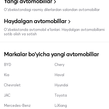
Yangi avtomobillar
O'zbekistondagi rasmiy dilerlardan salondan avtomobillar
Haydalgan avtomobillar
O'zbekistonda avtomobil e’lonlari. Haydalgan avtomobillarni
sotib olish va sotish
Markalar bo'yicha yangi avtomobillar
BYD
Chery
Kia
Haval
Chevrolet
Hyundai
JAC
Toyota
Mercedes-Benz
LiXiang