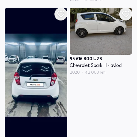
95 616 800
UZS
Chevrolet Spark III - avlod
2020
42 000 km