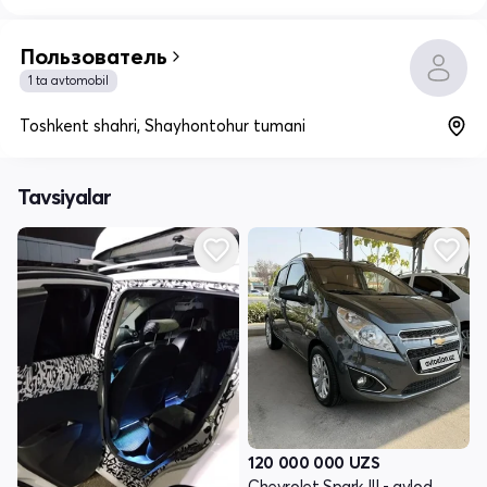
Пользователь
1 ta avtomobil
Toshkent shahri, Shayhontohur tumani
Tavsiyalar
120 000 000
UZS
Chevrolet Spark III - avlod